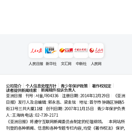
人民日报
新华社
文汇网
中新社
人民网
公司简介
个人信息处理方针
青少年保护政策
著作权规定
新闻稿件投诉负责人
读者提供新闻线索
亚洲日报
刊号 : 서울,아04336
注册日期 : 2014年12月29日
《亚洲
|
|
|
日报》发行人及总编辑 : 郭永吉、梁圭铉
地址 : 首尔市
钟路区钟路5
|
街13号三共大厦11楼
创刊日期 : 2007年11月15日
青少年保护负责
|
|
人 : 王海纳 电话 : 02-739-2171
《亚洲日报》将遵守互联网新闻委员会制定的伦理纲领。
本网站所
|
刊登的各种新闻、信息和各种专题专栏内容, 均受《著作权法》
保护,