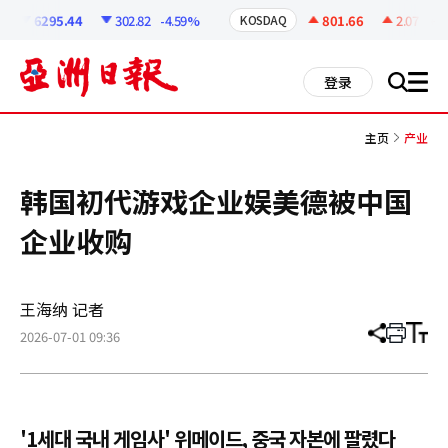
코
인
6295.44
302.82
-4.59%
801.66
2.07
+0.2
KOSDAQ
정
보
all
登录
搜
men
索
主页
产业
韩国初代游戏企业娱美德被中国
企业收购
王海纳 记者
2026-07-01 09:36
分
打
调
享
印
整
文
大
章
小
'1세대 국내 게임사' 위메이드, 중국 자본에 팔렸다