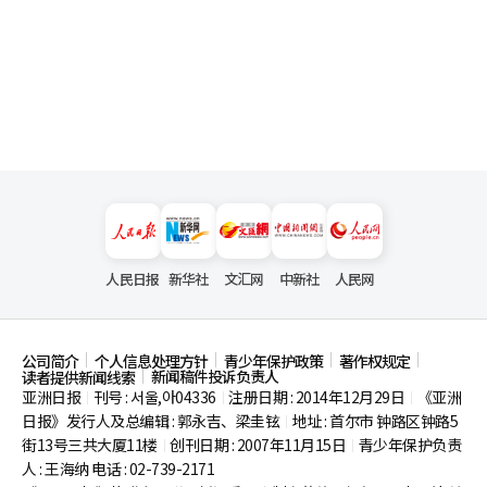
人民日报
新华社
文汇网
中新社
人民网
公司简介
个人信息处理方针
青少年保护政策
著作权规定
新闻稿件投诉负责人
读者提供新闻线索
亚洲日报
刊号 : 서울,아04336
注册日期 : 2014年12月29日
《亚洲
|
|
|
日报》发行人及总编辑 : 郭永吉、梁圭铉
地址 : 首尔市
钟路区钟路5
|
街13号三共大厦11楼
创刊日期 : 2007年11月15日
青少年保护负责
|
|
人 : 王海纳 电话 : 02-739-2171