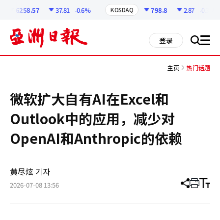
코
인
6258.57
37.81
-0.6%
798.8
2.87
-0.36%
KOSDAQ
정
보
all
登录
搜
men
索
主页
热门话题
微软扩大自有AI在Excel和
Outlook中的应用，减少对
OpenAI和Anthropic的依赖
黄尽炫 기자
2026-07-08 13:56
分
打
调
享
印
整
文
大
章
小