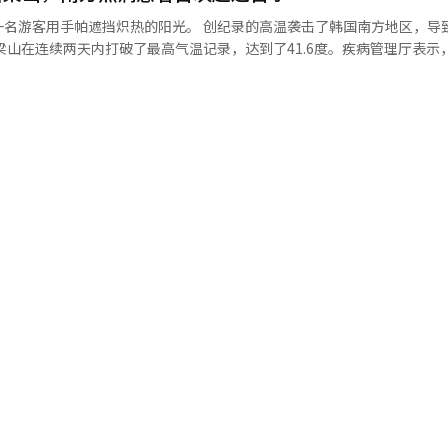
际转为出售，另一位拥有两套的经营者也在考虑处置。” 注册出租公寓的
即可实现稳定治疗具有重要意义。 李永均教授表示：“对老年患者而
名孕妇及婴幼儿养育者参加。活动以“迎接并陪伴孩子成长的每一个瞬间
住房租金往往低于周边市场价。另一家中介的相关人士表示：“转为出售的
阳光。 创纪录的高温袭击了韩国南方地区，导致南方的热
身就是恢复的重大负担，因此这可以成为在不扩大手术范围的情况下获得
，以及最想对家人表达的话语等内容展开交流。 首尔市女性家庭政策室长
并指出“如果出租经营者的房源转为出售，便宜的租赁房源可能会减少。”
鸣对话收集到的怀孕、分娩和育儿经验及意见为基础，持续完善让市民切
非居住住房持有者为了节税选择实际居住，可能导致原有租赁住房转为实
表示，前一天全国500多家急救
AI）系统翻译与编辑。
 在韩国一家医院，护士正在照护新生儿。【图片来源
出租房源不足的地区，租赁价格波动性可能会加大。”※ 本报道经人工智
增死亡病例。今年5月15日至7月31日，累计热病患者1781人，死亡13人。
。到上个月30日为止，首尔的累计患者数量高于南方，但仅一天后，排名
，超过了首尔的158人（死亡2人）。 考虑到南方人口约319万，仅为
受害规模显得更加严重。 创纪录的高温仍在持续。南方的梁山在上
气象观测以来的最高纪录，1日又升至41.6度，再次刷新了最高气温记录。 各地区
，其次是庆尚北道182人，全南和光州163人，南方161人，首尔158人
2.1%）、热晕厥（9.2%）。 疾病管理厅通过热病发生预测信息预
害预期”的最高风险等级（4级）。 疾病管理厅建议，在高温天气中
，使用遮阳伞或帽子避阳光，并定期饮水，即使不感到口渴也要保持水分摄
精和含咖啡因饮料，如出现热病症状，应立即转移到凉爽的地方降温，并
。 ※ 本报道经人工智能（AI）系统翻译与编辑。