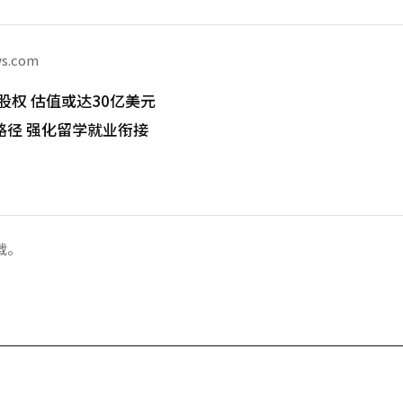
ws.com
股权 估值或达30亿美元
路径 强化留学就业衔接
载。