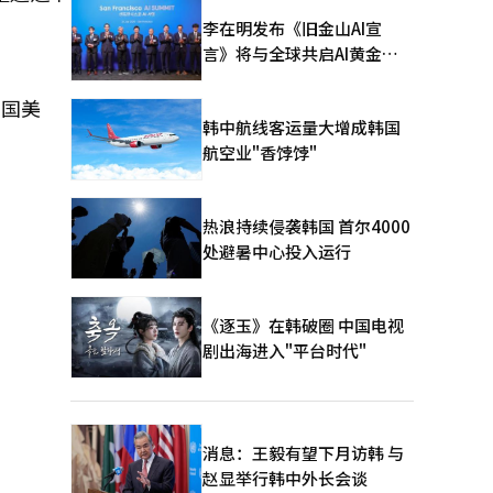
李在明发布《旧金山AI宣
言》将与全球共启AI黄金时
代
韩国美
韩中航线客运量大增成韩国
航空业"香饽饽"
热浪持续侵袭韩国 首尔4000
处避暑中心投入运行
《逐玉》在韩破圈 中国电视
剧出海进入"平台时代"
消息：王毅有望下月访韩 与
赵显举行韩中外长会谈