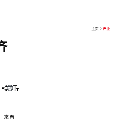
主页
产业
齐
分
打
调
享
印
整
文
大
章
小
行，来自