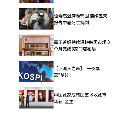
极端高温席卷韩国 连续五天
报告中暑死亡病例
霸王茶姬持续深耕韩国市场 3
个月完成8家门店布局
【亚洲人之声】"一夜暴
富"梦碎！
中国藏家成韩国艺术收藏市
场新"金主"