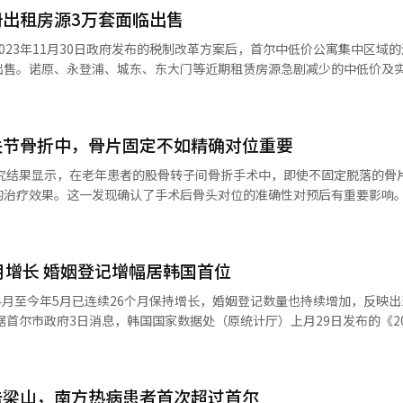
出租房源3万套面临出售
023年11月30日政府发布的税制改革方案后，首尔中低价公寓集中区域
出售。诺原、永登浦、城东、东大门等近期租赁房源急剧减少的中低价及
。 根据《亚洲经济》6日对国土交通部截至6月底的注册民间出租住房原
短期出租和8年长期一般民间出租、准公共出租总计为3万354套。 简单合
1万3500套将结束义务期。2027年约7480套，2028年约6270套
关节骨折中，骨片固定不如精确对位重要
核心是对注册出租公寓的转让税优惠设定出售期限并逐步取消。已结束义务
转让税减免和长期持有特别扣除50%的现有优惠。2028年将适用转让税率
起，这两项优惠将全部取消。 截至2027年1月1日，正在义务出租的住房在
疗效果。这一发现确认了手术后骨头对位的准确性对预后有重要影响。 分担首
行制度下，注册自动注销后仍可在没有出售期限的情况下享受转让税优惠
朴正伟团队分析了157名接受了不稳定性股骨转子间骨折手术的患者，结
税负，因此新签的2年租赁合同可能会减少，更多房源将被腾空出售。 
3469套位居首尔之首。其次是永登浦区1877套、城东区1381套、东大
年内死亡。尤其是当大腿骨内侧后部也发生骨折，后内侧骨片脱落时，骨折
套、冠岳区893套、道峰区872套、中浪区785套。 问题在于这些地区的租
月增长 婚姻登记增幅居韩国首位
《阿实》的数据，截至当天，过去一年中，中浪区公寓的租赁房源从38
，将患者分为“获得皮质骨支持组（79名）”和“未获得支持组（78名
年4月至今年5月已连续26个月保持增长，婚姻登记数量也持续增加，反映
也从1039套减少到359套，减少了65.5%。道峰区和诺原区分别减少了64.
、冠岳区（-58.5%）、城东区（-48.9%）、城北区（-47.3%）、永登浦区
者（40.8%）的骨折部位出现轻微下沉，但大多数患者通过控制体重和进
婴儿数为4227名，同比增长17.7%；今年1月至5月累计出生婴儿数也
分明显。 现场也有出租经营者进行出售咨询。首尔东大门区答十里洞的莱美
患者（2.5%）接受了再手术。 特别是在获得皮质骨支持的组中，骨
民间出租公寓有51套。其中，预计今年下半年将有30套、2027年将有13
48.7%）。 此次研究是首次针对伴有大后内侧骨片的不稳定
逐步形成。 为延续出生人口回升势头，首尔市表示，将进一
房地产中介的相关人士表示：“享受税收优惠的出租经营者在义务期结束
术结果比较研究。老年高关节骨折患者若手术延迟或长期卧床，肺炎、褥
袭击梁山，南方热病患者首次超过首尔
策制定过程中。 当天上午，首尔市在市政府首尔画廊举办“首