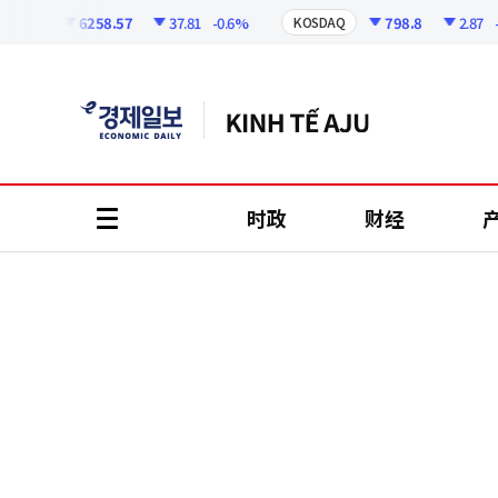
코
인
6258.57
37.81
-0.6%
798.8
2.87
-0.3
PI
KOSDAQ
정
보
时政
财经
all
menu