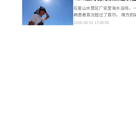
出售。公告发布后，有一套已实
风险会增加，因此确认仅通过准确对位骨折部位
尔儿童共鸣对话”活动，约100
制在每年5%以内，长期续签的
在釜山水营区广安里海水浴场，一名游客用手帕遮挡炽热的
言，手术时间延长和出血增多本
参与者围绕怀孕、分娩过程中最难忘的经历
通常是租金相对便宜的房源，”
病患者首次超过了首尔。 南方的梁山在连续两天内打破了最高气温记录，达到了41.6度。疾病管理厅表示，热病发生
治疗策略依据。” 朴正伟教授指出：“这项研究确认了手术的成功与否并不在于骨片的固定，而在于骨折部位的准确
马彩淑（音）表示，将以此次共
们的银行房地产研究院表示：“
风险将维持在最高等级的“4级”，直到4日。 根据1日联合新闻的报道，疾病管理厅
2026-08-01 17:00:00
对位。”※ 本报道经人工智能（
生育率应对政策，努力打造更加适宜生育和养育子女的首尔。
而减少租赁流通量。”并指出“在
室统计的热病患者为72人，未发生新
韩联社】
系统翻译与编辑。
造成的伤害尤其集中在南方地区
转。目前南方的累计患者为161人（死亡3人）
首尔（约929万）的三分之一，按人口比例计算，
个月31日记录到41.4度，打破了
累计患者中，京畿道以372人最多
的患者总数达到了343人。 从患者特征来看，77.7%的患者为男性，65岁以上的老年人占31.9%。症状方面，热衰竭
占61.0%，其次是中暑（16.5%）、热痉挛（1
计，直到4日，全国大部分地区将维持“显著损
要经常洗澡，穿着明亮宽松的衣物
外，还应避免饮用导致脱水的酒
受医疗机构的治疗