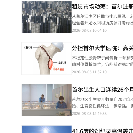
租赁市场动荡：首尔注册
从首尔江南区俯瞰市中心景观。2
经营者开始收回租赁房源并考虑
域，面临租赁市场不安加剧的风险
2026-08-08 10:04:10
分析，首尔的4年短期民间出租、
年的租赁义务期，预计今年下半年约有
分担首尔大学医院：高
期结束。 此次税制改革方案的
在2027年底前出售，才能享受
不稳定性股骨转子间骨折 一项研究结果显示，在老年患者的股骨转子间骨折手术中，即使不固定脱落的骨片，只要准
除率也降至30%，而从2029年
确对位骨折部位，仍能获得稳定的治
内出售，才能维持现有优惠。现
大学医院的整形外科教授李永均和
2026-08-05 11:32:10
继续出租。未来，出售延迟将增加
布。 股骨转子间骨折是指大腿骨上部的大转子和小转子之间的骨折，常见于有骨质疏松的老年人群，死亡率和并发症
分，注册民间出租房源中，诺原区以
风险较高，约20%的患者在一
套、九老区990套、城北区938
首尔出生人口连续26个
定，预后也较差。 研究团队对157名未固定后内侧骨片而植入金属钉的患者进行了超过六个月的随访观察。根据手术
迅速减少。根据房地产大数据平台
后X光检查中骨折部位的对位情况
首尔地区出生婴儿数量自2024
76套，减少了80.4%。东大门区
果比较。 分析结果显示，尽管未单独固定后内侧骨片，但需要再手术的患者仅有5名（3.2%），其余患者（96.8%）
婚、生育良性循环进一步增强。 据首尔市政府3日消息，韩国国家数据处（原统计厅）上月29日发布的《2026年5月
62.1%，而九老区（-59.9%）
均实现了骨愈合。虽然有64名患
人口动向》显示，今年5月首尔出生
2026-08-03 15:49:38
（-41.1%）的减少趋势也十
复，未需进行人工关节手术等额外手术，只有4名
增长18%。 作为出生率先行指标的婚姻登记数量同期增长11.1%，增幅位居韩国17个市、道之首。首尔市政府认
寓，截至6月底注册的8年长期一般
折部位崩塌的比例为32.9%，明显低于未获得支持的组（
为，婚姻登记增加带动出生人口增长的良性循环正在首尔
年将有8套结束义务期。 附近某
性股骨转子间骨折患者进行的手
41.6度的创纪录高温
步把怀孕、分娩及育儿群体的意见融入低生育率应对政