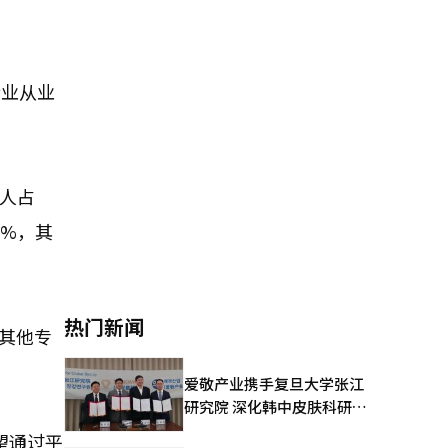
行业从业
国人占
7%，其
热门新闻
为其他专
爱敬产业携手复旦大学张江
研究院 深化韩中皮肤科研合
作
望通过平