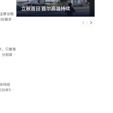
立秋首日 首尔高温持续
极端
的注册出租
个
实际需求区
前
一
始数据的
下
并4年或8
也将面临义务
期的住房需
的一半，扣
期满后1年
尔
，因此可以
果于5日公
按地区划
门区1279
会更加不稳
赁供应已经
6套减少到
）”进行结
出当地结
5%和
行步态康
较去年同期
安威夫公
套、2028
后开始考虑
疮等并发症