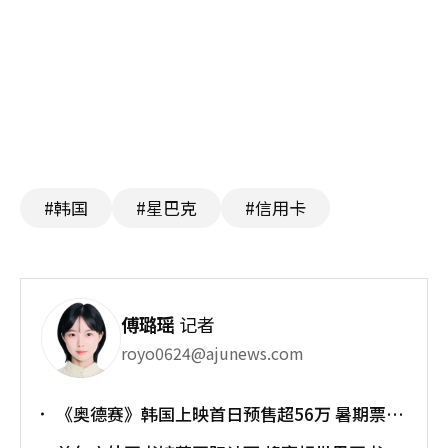
#韩国
#星巴克
#信用卡
傅璐瑶
记者
royo0624@ajunews.com
《奥德赛》韩国上映首日预售超56万 暑期票房
大战正式打响