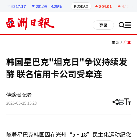
코
인
6317.17
281.09
-4.26%
804.01
4.42
+0.5
KOSDAQ
정
보
all
登录
搜
men
索
主页
产业
韩国星巴克"坦克日"争议持续发
酵 联名信用卡公司受牵连
傅璐瑶 记者
2026-05-25 15:28
分
打
调
享
印
整
文
大
章
小
随着星巴克韩国因在光州“5·18”民主化运动纪念