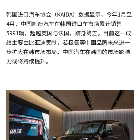
韩国进口汽车协会（KAIDA）数据显示，今年1月至
4月，中国制造汽车在韩国进口车市场累计销售
5991辆，超越英国与法国，跻身第五。目前这一成
绩主要由比亚迪贡献，若极氪等中国品牌未来进一
步扩大在韩市场布局，中国汽车在韩国的市场影响
力或将持续提升。