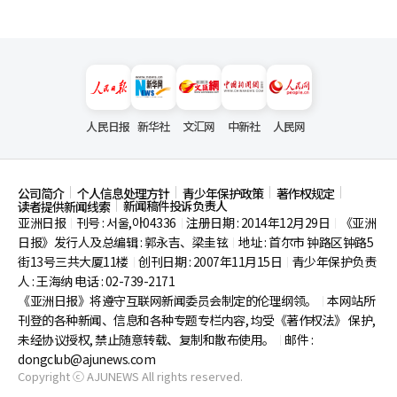
人民日报
新华社
文汇网
中新社
人民网
公司简介
个人信息处理方针
青少年保护政策
著作权规定
新闻稿件投诉负责人
读者提供新闻线索
亚洲日报
刊号 : 서울,아04336
注册日期 : 2014年12月29日
《亚洲
|
|
|
日报》发行人及总编辑 : 郭永吉、梁圭铉
地址 : 首尔市
钟路区钟路5
|
街13号三共大厦11楼
创刊日期 : 2007年11月15日
青少年保护负责
|
|
人 : 王海纳 电话 : 02-739-2171
《亚洲日报》将遵守互联网新闻委员会制定的伦理纲领。
本网站所
|
刊登的各种新闻、信息和各种专题专栏内容, 均受《著作权法》
保护,
未经协议授权, 禁止随意转载、复制和散布使用。
邮件 :
|
dongclub@ajunews.com
Copyright ⓒ AJUNEWS All rights reserved.