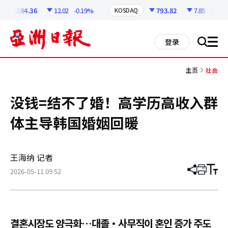
코
인
6284.36
12.02
-0.19%
793.82
7.85
-0.98%
KOSDAQ
정
보
all
登录
搜
men
索
主页
社会
没钱=结不了婚！高学历高收入群
体主导韩国婚姻回暖
王海纳 记者
2026-05-11 09:52
分
打
调
享
印
整
文
大
章
小
결혼시장도 양극화…대졸·사무직이 혼인 증가 주도