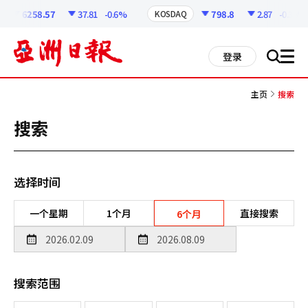
코
인
6258.57
37.81
-0.6%
798.8
2.87
-0.36%
KOSDAQ
정
보
all
登录
搜
men
索
主页
搜索
搜索
选择时间
一个星期
1个月
直接搜索
6个月
搜索范围