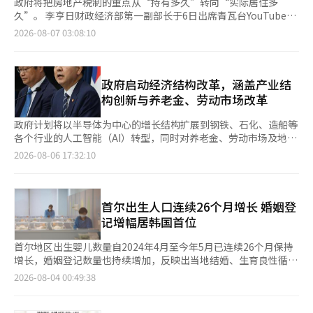
政府将把房地产税制的重点从“持有多久”转向“实际居住多
久”。 李亨日财政经济部第一副部长于6日出席青瓦台YouTube节
目《事实工厂》，解释了这一内容的2026年税制改革方案。他表
2026-08-07 03:08:10
示，此次改革的方向是“建立以居住为中心的住房市场，提升税收
公平性”。 根据改革方案，居住用的单一住房者将被排除在综合
房地产税的征税范围之外，市值约为20亿韩元的住房不再征税。征
税标准从原来的市值约17亿韩元提高到20亿韩元，使得市值在20
政府启动经济结构改革，涵盖产业结
亿至30亿韩元的住房税负反而减轻。 例如，如果一套市值30亿韩
构创新与养老金、劳动市场改革
元的住房居住了10年，综合房地产税将从现行的91万韩元减少到
76万韩元。市值超过30亿韩元的住房税负将逐渐增加，虽然根据
政府计划将以半导体为中心的增长结构扩展到钢铁、石化、造船等
各种减免条件有所不同，但一般来说，市值在40亿至50亿韩元以
各个行业的人工智能（AI）转型，同时对养老金、劳动市场及地方
上的超高价住房税负将加重。 李副部长对此表示，普通的居住用
经济相关制度进行调整。此举旨在加强产业竞争力和完善社会安全
2026-08-06 17:32:10
单一住房者将得到保护，但超高价住房集中获得的过度优惠将被调
网，以支持潜在增长率的反弹。 政府于6日在首尔政府大厦召开了
整。他强调，不应仅仅因为拥有一套住房就给予统一的优惠，而是
由副总理兼财政经济部部长具允哲主持的紧急经济总部会议及经济
要同时考虑住房价值和实际居住情况。 资本利得税也将遵循同样
结构创新相关部长会议，讨论了《经济结构创新推进方向》。 政
的原则进行调整。原有的“长期持有特别减免”将转变为“长期居
府将以“产业结构创新”和“共同成长”两大支柱推进经济结构改
首尔出生人口连续26个月增长 婚姻登
住所得减免”。对住房的长期持有减免将逐步缩小，而对实际居住
革。财政、税制、金融和监管改善将作为一揽子措施进行支持，并
记增幅居韩国首位
时间则适用每年8%的减免，最多可达10年80%的减免。 为了减轻
通过相关部门的高级协商机制持续监测推进情况。 产业结构创新
长期实际居住者的税负，还增加了相关措施。对于在一套住房中居
将重点放在钢铁、石化、生物、家电、造船、汽车等主力产业的AI
首尔地区出生婴儿数量自2024年4月至今年5月已连续26个月保持
住超过10年且转让价格在30亿韩元以下的单一住房者，资本利得
基础制造流程的引入上。政府计划逐步制定各行业的高附加值和环
增长，婚姻登记数量也持续增加，反映出当地结婚、生育良性循环
税的基本减免将从250万韩元扩大至2500万韩元。财政部预计，这
保转型方案。 在钢铁领域，政府将推动AI制造流程的创新，并计划
进一步增强。 据首尔市政府3日消息，韩国国家数据处（原统计
2026-08-04 00:49:38
将带来最高500万至700万韩元的节税效果。 对于因工作调动、入
在2026至2030年间开发总额为7868亿韩元的韩国氢还原炼钢实证
厅）上月29日发布的《2026年5月人口动向》显示，今年5月首尔
学、海外居住、疾病或赡养父母等原因无法居住的情况，将予以例
技术。石化产业将在第四季度推出包括AI流程创新、业务重组和替
出生婴儿数为4227名，同比增长17.7%；今年1月至5月累计出生
外承认。满足一定条件后，相关期间也将被视为住房的居住目的，
代原料引入的综合支持方案。 在生物领域，政府将制定AI新药开发