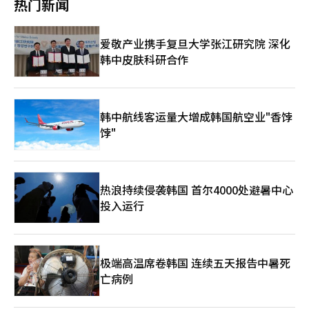
热门新闻
等人口结构因素影响，婚姻数量增长能否持续仍存在较大不确定
和产假。女性和非正式员工的负面反馈同样显著。 调查结果公布
性。要保持出生人口增势，仍需在住房保障、就业稳定、育儿照管
后，网络社区和社交媒体上对职场文化的批评声不断。网友们表
等方面推出更多长期政策，切实降低青年群体结婚和生育成本，从
示：“即使有制度，如果无法使用也等于没有”，“一旦提到要请
爱敬产业携手复旦大学张江研究院 深化
根本上改善低生育率问题。
育儿假，便开始感到压力”，“公司鼓励生育，却又不让员工休
韩中皮肤科研合作
假”，引发了广泛共鸣。 许多网友对此表示认同，认为“这是法
律保障的权利，但团队氛围却让人顾虑重重”，“如果上司表现出
不满，填写申请表就会感到无比艰难”，“担心请育儿假后会失去
工作”。育儿假被视为个人权利的同时，也被认为是需要看公司脸
色的“请求”。 关于非正式员工和小企业员工的现实情况，网友
韩中航线客运量大增成韩国航空业"香饽
们也发表了看法。有网友指出：“大企业的制度尚能运作，但小公
饽"
司一旦有人请假，其他人就会感到压力”，“合同工提及育儿假本
身就可能被视为放弃续约”，“在5人以下的企业中，老板的态度
往往比制度更重要”。 网友们还指出女性员工面临的压力，认
为“从怀孕消息公布的那一刻起，就要担心被排除在外或遭受不利
热浪持续侵袭韩国 首尔4000处避暑中心
影响”，“女性非正式员工中有70%无法自由使用育儿假，实际上
投入运行
意味着制度形同虚设”，“将生育和育儿视为个人问题，根本无法
解决低出生率问题”。 另一方面，也有网友提到雇主和同事的困
难。有网友表示：“在小公司中，一人请假，其他员工就得承担更
多工作”，“某些行业很难找到替代人选”，“仅仅加强对雇主的
惩罚并不能解决问题，还需要提供替代人力的支持”。 然而，大
极端高温席卷韩国 连续五天报告中暑死
多数反应最终指向了职场文化的改变。“如果因为一个人请假就导
亡病例
致公司崩溃，那不是个人责任，而是组织系统的问题”，“不关心
请育儿假的员工的公司，长期来看会失去人才”，“必须消除让育