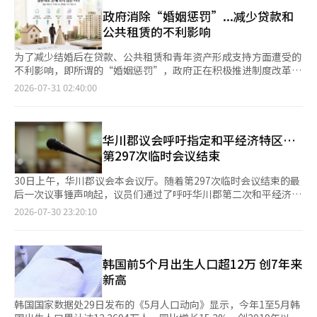
婴儿数也较去年同期增长18%。 作为出生率先行指标的婚姻登记
之后再次入住时，居住时间将继续累计。 针对高龄人士因税收问
的综合路线图和K-制药生物前沿企业的培育方案。造船业将引入焊
数量同期增长11.1%，增幅位居韩国17个市、道之首。首尔市政府
政府消除“婚姻惩罚”...减少贷款和
题不得不出售居住住房的担忧，政府也制定了补救措施。对于65岁
接机器人等人形机器人，并支持完全自主航行及环保、高附加值船
认为，婚姻登记增加带动出生人口增长的良性循环正在首尔逐步形
公共租赁的不利影响
以上且在一套住房中居住超过10年的单一住房者，综合房地产税的
舶技术的开发。汽车及零部件产业将转型为AI工厂，并推动国产自
成。 为延续出生人口回升势头，首尔市表示，将进一步把怀孕、
缴纳延期条件将得到放宽。如果出售首都圈的住房并迁移至非首都
主驾驶AI模型的开发。 政府还将扩大对物理AI产业的支持，设立针
分娩及育儿群体的意见融入低生育率应对政策制定过程中。 当天
为了减少结婚后在贷款、公共租赁和青年资产形成支持方面遭受的
圈，资本利得税可减免最多50%，最高可达5亿韩元。 李副部长对
对执行器、传感器、机器人手等三大核心部件的专用研发
上午，首尔市在市政府首尔画廊举办“首尔儿童共鸣对话”活动，
不利影响，即所谓的“婚姻惩罚”，政府正在积极推进制度改革。
此回应称，虽然有观点认为该制度会迫使高龄人士迁移，但他表
（R&D），并开发针对化工、钢铁、汽车、电池、造船、家电、物
约100名孕妇及婴幼儿养育者参加。活动以“迎接并陪伴孩子成长
政府正在逐步调整公共租赁住房的入驻标准、租赁贷款的加息、申
2026-07-31 02:40:00
示“这并不是迁移的诱导”。即使调整持有税，仍希望继续居住的
流、医院、酒店和显示等十大产业的专用人形机器人。 政府还计
的每一个瞬间”为主题，参与者围绕怀孕、分娩过程中最难忘的经
请和税制等，使结婚不再成为不利的因素。根据30日相关部门的消
高龄人士可以延期缴纳，而选择出售的人也有“退路”。 对于多
划通过连接AI工厂和智能工厂，制定年内推广1000台AI机器人的方
历，以及最想对家人表达的话语等内容展开交流。 首尔市女性家
息，政府正在根据上个月发布的“婚姻友好型制度改善推进方
套住房者，政府也将给予一定的出售时间。调整地区的多套住房者
案。计划建立数据工厂，生产10个行业的300个工序的机器人学习
庭政策室长马彩淑（音）表示，将以此次共鸣对话收集到的怀孕、
案”，逐步改善住房、资产形成和税制领域的婚姻惩罚。改善工作
的资本利得税加征税率将在一定时期内降低，然后逐步恢复到原来
数据，并建立跨政府的数据库。 在“共同成长”领域，政府将加
分娩和育儿经验及意见为基础，持续完善让市民切身有感的低生育
也在加速进行。李在明总统在23日举行的房地产政策国民大讨论会
华川郡议会呼吁指定和平经济特区…
的水平。李副部长强调，这并不是对加征税的“豁免”，而是降低
强对弱势群体的安全网和生命周期资产形成的支持。从第三季度开
率应对政策，努力打造更加适宜生育和养育子女的首尔。
上要求总理对结婚后在贷款、分配和申请等方面遭受不利影响的案
第297次临时会议结束
加征税率的“临时缓解”。 对于居住中心的改革可能导致租赁市
始推进基础养老金和退休养老金的改革，并在第四季度制定包括生
例进行全面调查。韩成淑总理在27日的后续讨论会上表示，除了现
场减少和转向月租的担忧，政府将通过住房供应和租客支持来应
活和医疗补助等福利领取标准的弱势群体安全网强化方案。 政府
有任务外，还发现了12个相关案例，并与相关部门协商改善方案。
30日上午，华川郡议会本会议厅。随着第297次临时会议结束的最
对。政府计划在交通便利的地区增加公共租赁住房的供应，并优先
还将应对因AI转型带来的劳动市场重组。从第三季度开始推进青年
降低公共租赁门槛，减轻租赁贷款负担最大的变化发生在住房支持
后一次议事锤声响起，议员们通过了呼吁华川郡第二次和平经济特
向年轻人提供。月租的税额减免上限也将从每年1000万韩元提高
就业恢复方案和产业转型就业稳定基本计划，并在第四季度制定保
领域。以两人双职工新婚家庭为标准，幸福住宅的月收入标准从
区指定的提案。自第10届华川郡议会成立以来的第一次临时会议，
至1200万韩元。 关于住房供应不足的问题，政府正在制定缩短开
2026-07-30 23:20:10
护特殊就业和平台劳动者等劳务提供者的《劳动者权利基本法》。
763万韩元提高至939万韩元，综合公共租赁住房的一般供应标准
提出了确保地区未来增长动力和提升居民生活质量的多项政策议
工周期的制度改进方案。李副部长表示：“我们将加快速度，尽快
夜间劳动者健康保护方案将在第三季度发布。 青年政策将具体化
从798万韩元提高至924万韩元。对于在公共租赁住房中居住的未
题，历时15天的日程圆满结束。 华川郡议会当天召开第六次本会
发布供应对策。” 当天的节目还讨论了房地产以外的税制改革议
为就业、住房、资产形成、婚姻、生育和文化生活等社会进入阶
婚青年，结婚后即使超过收入或资产标准，也计划允许其重新签约
议，表决通过了由议长赵雄熙及7名议员共同提案的《呼吁华川郡
题。取消生育税额减免，转而通过预算进行直接支持的方案就是其
段。政府计划培养超过20万名AI专业人才，并创造20万个民间和
一次。此举旨在减轻因结婚后双职工收入增加而失去入驻资格或被
指定和平经济特区的提案》。该提案将提交给政府、国会和江原特
韩国前5个月出生人口超12万 创7年来
中之一。这是考虑到低收入家庭几乎不缴纳税款，无法充分享受税
公共就业岗位以及超过10万名创业者。 在地方经济领域，政府将
迫搬出的负担。使用支撑型租赁贷款的青年夫妻的利率负担也将降
别自治道。 当天，议会还原案通过了12项条例案、2026年度第二
额减免的措施。 李副部长表示：“税制支持对不缴纳所得税的人
新高
在第三季度制定包括AI智能农业设施集聚和农村必需生活服务扩展
低。在结婚前获得批准的贷款延长时，如果婚后夫妻合并收入超过
次追加预算案及基金运用计划变更案。自16日开始的此次临时会议
来说就像是画饼”，并透露计划预算处正在考虑在明年的预算中反
的农村发展战略。将开发与传统市场和地方节庆相结合的旅游内
标准，附加利率将从0.3个百分点降至0.15个百分点，减半。然
是第10届华川郡议会成立以来的首次会议，旨在检查执行部门的主
映比现有生育税额减免更多的支持。 ※ 本报道经人工智能（AI）
韩国国家数据处29日发布的《5月人口动向》显示，今年1至5月韩
容，并集中培育与五极三特地区产业相结合的国立大学。 为支持
而，附加利率并不会完全取消，因此合并收入标准带来的负担仍然
要工作推进情况，并讨论下半年军政运营方向。 议员们在审议过