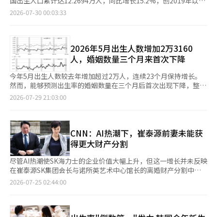
系统翻译与编辑。
国出生人口累计达12.2694万人，同比增长15.2%，创2019年以来
结构创新的资金，政府决定同时推进未来应对基金的设立、地方教
存在。 扩大育儿家庭的申请范围，降低已婚青年储蓄的门槛在申
程中，重点检查了与居民生活密切相关的议题，如扩大滞留型旅
同期最高水平。 数据显示，今年5月韩国出生人口为2.316万人，
育财政拨款的改革和支出结构调整。具体的资金规模和拨款计算方
2026-07-30 00:03:33
请方面，支持的重点从婚姻期限转向生育情况。从上个月15日起，
游、稳定推进农渔村基本收入、企业引进与就业创造、扩大生育与
同比增加2781人，增幅达13.6%，自2024年7月以来连续23个月
式将在后续讨论中确定。 此外，经济结构创新相关部长会议计划
民营住房供应量的10%将分配给有2岁以下子女的家庭，设立了新
福利、加强灾害应对等。 赵雄熙议长要求加强滞留型旅游基础设
保持增长，且已连续5个月保持两位数增长。 今年5月韩国总和生
每月召开一次。将优先审议青年就业恢复方案和退休养老金激活方
生儿特别供给。现有的新婚夫妻特别供给要求婚姻期限在7年以
施建设，开发运动休闲项目，并改善教育条件，以应对军人子女招
育率为0.85，较去年同期提高0.1。2024年，总和生育率跌至0.75
案等紧急任务，并逐步发布钢铁、石化等行业的对策。※ 本报道
内，而新生儿特别供给则不受婚姻状况和期限的限制，任何有子女
募型公立高中的开设。副议长李善熙则建议将番茄节与向日葵旅游
后，去年回升至0.8左右，今年3至4月已升至0.9左右，自2025年1
2026年5月出生人数增加2万3160
经人工智能（AI）系统翻译与编辑。
的家庭均可申请。未登记结婚或结婚超过7年的夫妻，只要有2岁以
资源相结合，扩大生活体育大会对地方经济的影响。 金东完议员
月以来连续17个月上升。 与此同时，韩国5月死亡人数达2.9573万
人，婚姻数量三个月来首次下降
下的子女，也可以成为申请对象。青年未来储蓄的适用家庭收入标
呼吁通过和平经济特区指定和企业引进创造就业机会，金明珍议员
人，同比增长3.8%，为韩国历来统计中首次单月死亡人数突破2.9
准也有所放宽。由参与者和配偶组成的两人家庭，普通型的中位收
关注灾害应对体系和历史文化旅游资源的利用，金恩京议员则强调
万人，也高于2022年5月新冠疫情高峰期的2.8902万人。 国家数据
今年5月出生人数较去年增加超过2万人，连续23个月保持增长。
入标准从200%提高至250%，优待型从150%提高至200%。上个
基本收入资金的保障和心理健康安全网的加强，朴振天议员呼吁扩
处相关负责人分析认为，今年5月昼夜温差超过10摄氏度的天数较
然而，能够预测出生率的婚姻数量在三个月后首次出现下降，整体
月推出的青年未来储蓄是一个政策性金融产品，参与者每月最多可
大生育支持和交通福利，崔浩基议员则提出活跃农工园区和扩大青
去年同期增加约3天，加之高龄群体基础疾病易受气温骤变影响，
人口仍未摆脱自然减少的趋势。 根据29日国家数据处发布的
2026-07-29 21:03:00
存入50万韩元，持续3年，政府将根据收入等情况支持存款的6%
年就业的建议。 在条例案和追加预算案的审查中，重点讨论了山
导致死亡人数上升。 受出生增加、死亡增速放缓的共同影响，韩
《2026年5月人口动态》，截至今年5月，出生人数为2万3160
或12%。此举旨在减少因婚姻登记导致配偶收入合并而失去申请资
区快递服务的扩大、保护民政工作人员、筹集农渔村基本收入资
国5月人口自然减少6413人，较去年5月的8103人收窄1690人，为
人，比去年同期增加2781人（13.6%）。自1月出生人数达到2万
格的问题。 周末夫妻的所得税减免和小型车燃油税也将调整在税
金、扩充高温应对设施、增强传统市场竞争力等议题。议员们在临
近5年来5月最小降幅。 反映未来出生走势的结婚登记数量有所回
6916人后，出生人数未能恢复到年初水平。 各省市的出生人数与
制方面，计划推动一项措施，使因工作或公共机构调动而分开居住
时会议期间前往江东面九万里华川大坝历史探访路建设项目现场，
落。5月结婚登记2.0368万对，同比减少6.4%，结束此前的增长态
去年同期相比，除了济州外，其他所有省市均有所增加。预计女性
CNN：AI热潮下，崔泰源前妻未能获
的夫妻可以分别获得租赁贷款本金和利息的所得税减免。目前，即
检查设施安全和完工状态，并要求在竣工前进行补充。 此次临时
势。今年1至5月结婚登记累计10.3299万对，同比增长3.9%。同
一生中平均生育的孩子数为0.85，较去年5月增加0.10。 按出生顺
得更大财产分割
使分开居住，也会被视为同一家庭，只有一人享受优惠。结婚前各
会议的核心提案《呼吁和平经济特区指定的提案》，表达了华川郡
期，韩国离婚登记7122对，同比减少3.9%，为近8年来5月最低水
序划分，第一胎的出生人数比例增加了1.3个百分点，而第二胎和
自拥有小型车的夫妻的燃油税退税问题也将进行调整。现行制度
议会希望为长期承受牺牲的接壤地区建立国家层面的增长基础的意
平；1至5月累计离婚登记3.624万对，同比微增0.2%。
第三胎及以上的出生人数比例分别减少了0.2个百分点和1.1个百分
尽管AI热潮使SK海力士的企业价值大幅上升，但这一增长并未反映
下，婚后被视为同一家庭的两辆小型车可能都不符合退税条件。未
愿。 华川郡议会指出，华川郡因军事设施保护区和各种开发限制
点。 5月死亡人数为2万9573人，比去年同期增加1091人
在崔泰源SK集团会长与诺所英艺术中心馆长的离婚财产分割中。
来，每个家庭将允许对一辆小型车进行年度最高30万韩元的燃油税
而在产业基础建设和企业引进方面面临困难，因此在特区指定过程
（3.8%）。各省市中，首尔、釜山等14个省市的死亡人数有所增
美国CNN对此评价称：“AI热潮所带来的巨额财富并未改变‘世纪
退税。这些税制问题处于需要相关法律修订等的推进阶段。实际适
2026-07-25 02:44:00
中，除了开发可能性外，还应将军事管制、人口减少、地区消亡风
加，但光州、忠北、全北则呈下降趋势。 因此，自2019年11月以
离婚’的结果。” CNN在24日（当地时间）报道，首尔高等法院
用时间和具体条件需待后续税法修订案和相关规定的确认。此次改
险等接壤地区的牺牲程度纳入评估标准。 此外，议会呼吁政府通
来，整体人口已连续79个月自然减少，仅在今年5月就减少了6413
裁定崔会长需向诺馆长支付9440亿韩元（约合6亿4400万美元）的
革的意义在于减少婚姻登记后失去原有支持或负担加重的不合理现
过第二个哈那院的开放、体验型安全与统一教育、华川站及其周边
人。各省市中，除蔚山、世宗和京畿道外，其他14个省市均出现自
财产分割款。这一金额远低于诺馆长方面的要求。 此次诉讼的核
象。然而，主要政策贷款如踏石贷款和安居贷款的夫妻合并收入标
开发、安保与和平旅游资源的结合，建立接壤地区的新增长模型，
然减少现象。 作为出生率的先行指标，婚姻数量在三个月后首次
心争议在于财产评估的基准时间。诺馆长方面主张应以2026年为