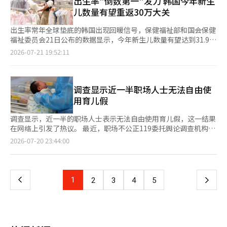
出生率"倒数第一"发力 韩国今年新生
准仍然存在，因此完全消除双职工新婚夫妻感受到的婚姻惩罚仍然
包括△第二次和平经济特区指定 △特区范围扩大 △接壤地区牺牲
出现下降。今年5月的婚姻数量为2万368件，比去年同期减少1392
基准，因为SK集团的企业价值因AI热潮而大幅提升，SK海力士成
存在局限性。世宗大学管理学部教授金大钟表示：“此次改善制度
儿数量有望重返30万大关
程度评估反映 △华川站相关基础设施扩建 △特殊情况地区开发项
件（-6.4%）。各省市的婚姻数量中，除了仁川外，其他16个省市
为AI半导体需求激增的最大受益者。 然而，法院以2024年作为基
不合理的政策在降低结婚和生育的障碍方面具有重要意义”，同时
目预算增加等。 此次临时会议被记录为第10届华川郡议会成立以
均有所下降。 同期离婚数量为7122件，减少290件（-3.9%）。仁
准时间，因在上诉审理结束时，SK海力士的股价尚未因AI投资热潮
指出：“为了提高实际效果，还需要加强对首次购房者的购置税和
出生率常年全球垫底的韩国出现回暖信号，保健福祉部和国会保健
来首次全面检查军政工作并提出政策方向的会议。特别是通过《呼
川和首尔等9个省市的离婚数量有所增加，而京畿道、釜山等8个省
而上涨约5倍，因此AI带来的企业价值增长未被纳入财产分割的考
财产税等税制支持。”※ 本报道经人工智能（AI）系统翻译与编
福祉委员会21日公布的数据显示，今年新生儿数量有望达到31.9万
吁和平经济特区指定的提案》，明确表示接壤地区的管制和人口减
市则有所减少。 上个月的迁移人数为48万1000人，比去年增加
量。 CNN解释称，此次判决是去年最高法院裁定的延续。最高法
辑。
人左右，时隔7年再次突破30万人大关。 数据显示，去年5月至今
少问题应作为国家均衡发展课题来解决，具有重要意义。 现在，
2026-07-21 19:52:11
3000人（0.6%）。总迁移人数中，省内迁移占65.9%，省际迁移
院去年未承认前总统诺泰祐的资金支持对SK集团发展的贡献，撤
年4月，在全国保健所登记怀孕的孕妇人数总计35.4409万人 。虽
大家关注的是议会提出的政策建议和提案是否能转化为政府政策、
占34.1%。每100人中迁移人数为11.5%，较去年同期上升0.1个百
销了原有13808亿韩元的财产分割判决。因此，首尔高等法院根据
然孕妇登记人数非政府官方统计，但由于大多数孕妇会在怀孕两个
国有和地方资金的保障以及制度改进，从而实现居民能够切身感受
分点。 在迁入与迁出之间的净迁移中，京畿道以5161人居首，其
最高法院的意图，将诺馆长的财产分割比例判定为三分之一，崔会
月左右完成登记，因此该指标一直被视为预测全年出生人口的重要
到的变化。※ 本报道经人工智能（AI）系统翻译与编辑。
次是仁川2229人和忠北863人。相反，首尔净流出5697人，釜山
长为三分之二。 崔会长与诺馆长于1988年在青瓦台举行婚礼，当
先行指标。 按韩国约10%的孕妇无法顺利完成最终分娩的比例推
调查显示近一半职场人士无法自由使
（-1149人）、大邱（-822人）等地也出现了净流出。
时被称为“世纪婚礼”。然而，崔会长在2015年公开与另一女性
算，今年新生儿数量有望达到31.9万人。这将是自2019年后，新
用育儿假
生育子女的事实，宣布结束婚姻，随后的法律争斗被称为“世纪离
生儿数量首次重新站上30万人大关。 从短期走势来看，出生人口
婚”，持续了十多年。 CNN指出，崔会长在2015年公开离婚时，
回升势头仍在延续。截至第二季度，今年累计登记孕妇18.762万
调查显示，近一半的职场人士表示无法自由使用育儿假，这一结果
SK海力士的股价约为33000韩元，但随着AI半导体需求的爆炸性增
人，高于2023年同期的12.94万人、2024年的14.77万人以及2025
在网络上引发了热议。 最近，职场不公正119委托舆论调查机构全
长，该公司在今年5月企业价值突破1万亿美元。此外，本月还成功
年的16.24万人，连续三年保持增长。 目前出生人口增速已高于国
球研究对全国1000名19岁以上职场人士进行了调查，结果显示
页
2026-07-20 23:44:00
融资265亿美元，成为美国股市历史上最大规模的上市，显示出企
家数据处此前在高位预测情景下设定的总和生育率0.8%的预期。
46.7%的受访者表示无法自由使用育儿假。调查时间为6月1日至9
业的提升地位。 CNN还表示：“AI热潮使得内存半导体行业成为
甚至有分析认为，总和生育率恢复至1的时间点将提前到来。 分析
日。 根据联合新闻的报道，正式员工（36.3%）相比于非正式员工
一
全球最热门的投资领域之一，此次审判表明，AI所创造的巨额企业
认为，婚姻数量增加是推动出生人口回升的最主要因素。新冠疫情
（62.3%）以及300人以上的大企业（30.5%）相比于5人以下的小
价值并不一定会在所有法律争议中得到反映。”※ 本报道经人工
期间被推迟的婚礼在近两年集中举行，带动去年结婚登记数量明显
企业（68.6%），在使用育儿假方面感到更大的困难。女性非正式
上
1
下
2
3
4
5
智能（AI）系统翻译与编辑。
增长，而生育通常会滞后结婚约1至2年，婚姻回暖效应正逐步体现
员工中，无法使用育儿假的比例高达70.2%。 调查还显示，41.6%
在今年的新生儿数据上。 同时，中央及地方政府持续扩大生育补
的受访者表示无法自由使用产假。在女性非正式员工中，65.9%的
一
贴、育儿补助、托育服务，并完善育儿休假制度，也在一定程度上
人表示产假使用困难。 然而，在男性和高层管理人员中，这两项
提高了年轻家庭的生育意愿。但断言韩国已摆脱低生育率困境为时
制度的使用率较高，许多人表示可以自由使用。 调查还发现，
页
尚早。专家指出，当前增长受到30岁出头育龄女性人口阶段性增加
52%的人表示无法自由使用家庭照顾假和休假，这一比例高于育儿