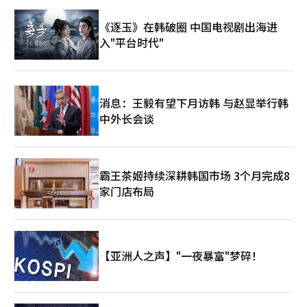
儿员工感到愧疚的氛围”。 关于育儿假后复职过程的担忧也成为
了一个重要议题。职场不公正119表示，从今年1月到6月，接到的
《逐玉》在韩破圈 中国电视剧出海进
与生育和育儿相关的职场不公正咨询中，有36起案件的身份得到了
入"平台时代"
确认。这些案例包括在育儿假期间被通知辞职或申请缩短工作时间
后被调往远离的地方等。 对此，网友们表示：“复职比请假更让
人害怕并非空穴来风”，“如果回去后桌子不见了或被排除在外，
谁还敢安心请假”。这表明，育儿假使用本身以及复职后的职场不
利和组织内的排挤都需要一起关注。 一些网友批评了低出生率政
消息：王毅有望下月访韩 与赵显举行韩
策与劳动现实之间的脱节。“与其担心出生率低，不如创造一个能
中外长会谈
让人养活孩子的工作环境”，“在一个无法自由使用育儿假的国
家，仅仅发放生育津贴又能解决什么问题”，“只有让育儿的人能
够继续工作，低出生率政策才有意义”。 关于男性育儿假认知改
善的呼声也在增加。网友们指出：“男性请育儿假时被视为特殊情
况的氛围需要改变”，“育儿仍被视为女性的责任，导致女性员工
霸王茶姬持续深耕韩国市场 3个月完成8
承受更多压力”，“父亲也应自然地请育儿假，才能让公司不再只
家门店布局
关注某一性别的负担”。 最终，育儿假争议不仅是个人选择的问
题，更是职场结构的问题。只要生育和育儿的责任仍然被视为个人
的负担，职场人士即使有制度也难以安心使用。如果社会担心低出
生率，就必须首先创造一个不因生育和育儿而受到不利影响的工作
环境。 网友们一致认为：“社会应当让请育儿假的人不必感到愧
【亚洲人之声】"一夜暴富"梦碎！
疚”，“养育孩子的员工不应被视为给公司带来负担的人”，“要
让制度不再只是纸上谈兵，必须改变现场氛围”。人们对育儿假能
否成为一种理所当然的权利充满关注。※ 本报道经人工智能（AI）
系统翻译与编辑。