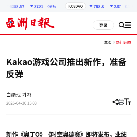
코
인
6258.57
37.81
-0.6%
798.8
2.87
-0.36%
KOSDAQ
정
보
all
登录
搜
men
索
主页
热门话题
Kakao游戏公司推出新作，准备
反弹
白緖现 기자
2026-04-30 15:03
分
打
调
享
印
整
文
大
章
小
新作《奥丁Q》《时空奥德赛》即将发布，业绩