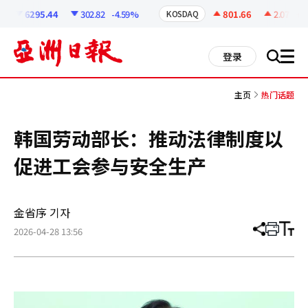
코
인
6295.44
302.82
-4.59%
801.66
2.07
+0.
KOSDAQ
정
보
all
登录
搜
men
索
主页
热门话题
韩国劳动部长：推动法律制度以
促进工会参与安全生产
金省序 기자
2026-04-28 13:56
分
打
调
享
印
整
文
大
章
小