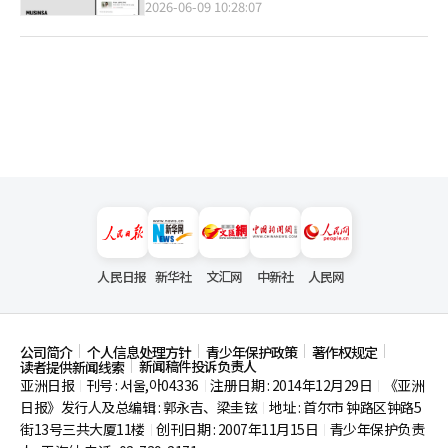
2026-06-09 10:28:07
人民日报
新华社
文汇网
中新社
人民网
公司简介
个人信息处理方针
青少年保护政策
著作权规定
新闻稿件投诉负责人
读者提供新闻线索
亚洲日报
刊号 : 서울,아04336
注册日期 : 2014年12月29日
《亚洲
|
|
|
日报》发行人及总编辑 : 郭永吉、梁圭铉
地址 : 首尔市
钟路区钟路5
|
街13号三共大厦11楼
创刊日期 : 2007年11月15日
青少年保护负责
|
|