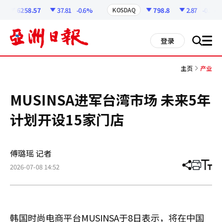
코
인
6258.57
37.81
-0.6%
798.8
2.87
-0.36%
KOSDAQ
정
보
all
登录
搜
men
索
主页
产业
MUSINSA进军台湾市场 未来5年
计划开设15家门店
傅璐瑶 记者
2026-07-08 14:52
分
打
调
享
印
整
文
大
章
小
韩国时尚电商平台MUSINSA于8日表示，将在中国