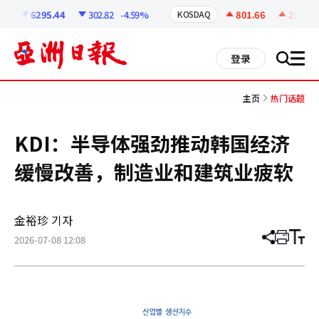
코
인
6295.44
302.82
-4.59%
801.66
2.07
+0
I
KOSDAQ
정
보
all
登录
搜
men
索
主页
热门话题
KDI：半导体强劲推动韩国经济
缓慢改善，制造业和建筑业疲软
金裕珍 기자
2026-07-08 12:08
分
打
调
享
印
整
文
大
章
小