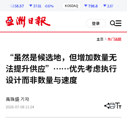
코
인
6258.57
37.81
-0.6%
798.8
2.87
-0.36%
KOSDAQ
정
보
all
登录
搜
men
索
主页
热门话题
“虽然是候选地，但增加数量无
法提升供应”……优先考虑执行
设计而非数量与速度
禹珠盛 기자
2026-07-08 11:24
分
打
调
享
印
整
文
大
章
小