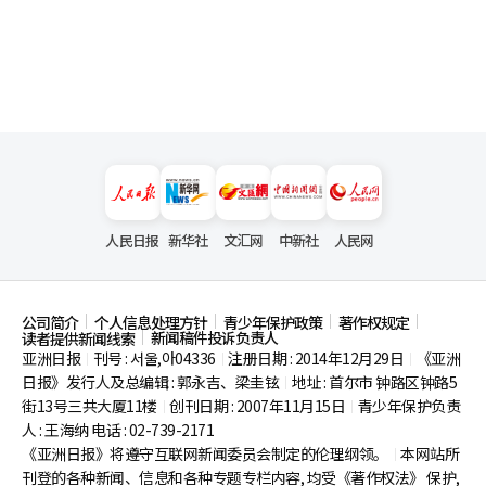
人民日报
新华社
文汇网
中新社
人民网
公司简介
个人信息处理方针
青少年保护政策
著作权规定
新闻稿件投诉负责人
读者提供新闻线索
亚洲日报
刊号 : 서울,아04336
注册日期 : 2014年12月29日
《亚洲
|
|
|
日报》发行人及总编辑 : 郭永吉、梁圭铉
地址 : 首尔市
钟路区钟路5
|
街13号三共大厦11楼
创刊日期 : 2007年11月15日
青少年保护负责
|
|
人 : 王海纳 电话 : 02-739-2171
《亚洲日报》将遵守互联网新闻委员会制定的伦理纲领。
本网站所
|
刊登的各种新闻、信息和各种专题专栏内容, 均受《著作权法》
保护,