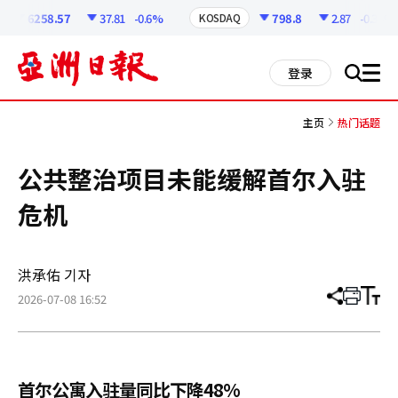
코
인
6258.57
37.81
-0.6%
798.8
2.87
-0.36%
KOSDAQ
정
보
all
登录
搜
men
索
主页
热门话题
公共整治项目未能缓解首尔入驻
危机
洪承佑 기자
2026-07-08 16:52
分
打
调
享
印
整
文
大
章
小
首尔公寓入驻量同比下降48%