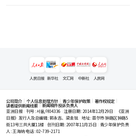
人民日报
新华社
文汇网
中新社
人民网
公司简介
个人信息处理方针
青少年保护政策
著作权规定
新闻稿件投诉负责人
读者提供新闻线索
亚洲日报
刊号 : 서울,아04336
注册日期 : 2014年12月29日
《亚洲
|
|
|
日报》发行人及总编辑 : 郭永吉、梁圭铉
地址 : 首尔市
钟路区钟路5
|
街13号三共大厦11楼
创刊日期 : 2007年11月15日
青少年保护负责
|
|
人 : 王海纳 电话 : 02-739-2171