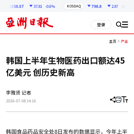
코
인
6258.57
37.81
-0.6%
798.8
2.87
-0.36%
KOSDAQ
정
보
all
登录
搜
men
索
主页
产业
韩国上半年生物医药出口额达45
亿美元 创历史新高
李雅贤 记者
2026-07-08 14:16
分
打
调
享
印
整
文
大
章
小
韩国食品药品安全处8日发布的数据显示，今年上半