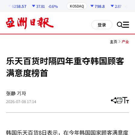
코
인
6258.57
37.81
-0.6%
798.8
2.87
-0.36%
KOSDAQ
정
보
all
登录
搜
men
索
主页
产业
乐天百货时隔四年重夺韩国顾客
满意度榜首
张静 기자
2026-07-08 17:14
分
打
调
享
印
整
文
大
章
小
韩国乐天百货8日表示，在今年韩国国家顾客满意度