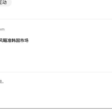
互动
com
风瞄准韩国市场
载。