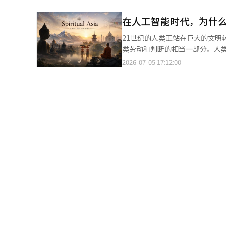
接AI技术、产业、政策、投资和全球市场，为
仍在持续推进中。 另有业内人士指出，随着物理AI时代到来，越来越多的硅谷初创企业选择在中国进行硬件制造。对
维持这种智能。”他们强调，“将A
策的科学技术信息通信部第二次
韩国创业者而言，未来更为重要
评价称，这项研究对当前无限扩展AI基础设施的趋势发出
在人工智能时代，为什
国，跃升为全球AI三大强国（G3）”及其大胆的政策支持
更加灵活的全球化
通信部部长）崔基勇表示：“这篇
别演讲。曾与阿尔法狗进行历史性
21世纪的人类正站在巨大的文明
中心的规模和成本可能并不可持续。” 不过，他指出对136.5倍这一数据的解读需要谨慎。崔教授
面临的挑战，并分享未来共存的方向及人类独特创造力的深
类劳动和判断的相当一部分。人
地回答复杂问题，不得不使用AI
国的CEO郑素英将以《展望全球A
长，但社区却在削弱；技术在进
2026-07-05 17:12:00
地表明，解决复杂问题所需的能量远高于简单聊天。” 作为替代
法，以及韩国企业在全球舞台上提升竞争力所需的核
和东欧，人类生命在此刻仍在崩
示：“用效率更高的神经网络处理
露头角的重要里程碑，期待广大读者和行业人士的关注与参与。
发达国家和发展中国家之间扩散。
分。”他还指出，“需要从多个角
来的产业大革新 • 日期：2026年7月8日（周三）至10日（周五） 
的文明将走向何方？”“生命与
从技术哲学的角度也提出了问题。
立纪念AI生态系统创新论坛（09:00~17:00） - 10日 国会非公开会议（08:00~09:
巨大的市场。亚洲是人类精神史
AI的发展过程中，常常被视为不
会厅 • 对象：国会议员、主要企
上形成了深厚的精神文明。 从
要更仔细地审视AI带来的益处是
信部、广播媒体通信委员会、韩国
道，亚洲一直是深入探讨人类与
性英语通讯社AJP启动了“亚洲的精
个重新审视AI时代后人类文明方
未来文明连接，具有重要意义。
存在。人类在寻找意义，询问生
洲的宗教与哲学长期以来一直在
（Veda）和奥义书（Upani
（Brahman）是宇宙的绝对
一个整体的存在论世界观。轮回与