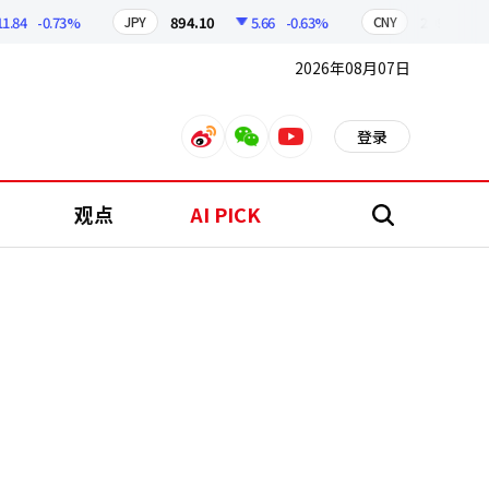
-0.73%
894.10
5.66
-0.63%
209.16
1.
JPY
CNY
2026年08月07日
登录
weibo
weixin
youtube
观点
AI PICK
搜
索