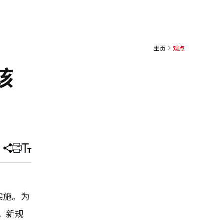
主页
观点
该
分
打
调
享
印
整
文
大
章
小
实施。为
。新规