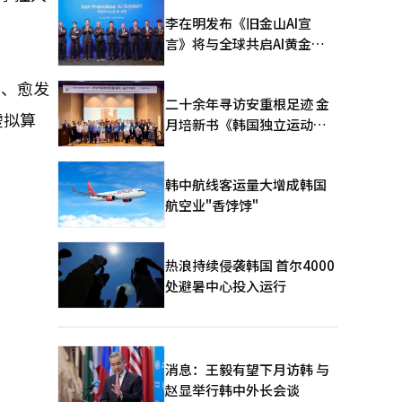
李在明发布《旧金山AI宣
言》将与全球共启AI黄金时
代
慧、愈发
二十余年寻访安重根足迹 金
虚拟算
月培新书《韩国独立运动圣
地：向旅顺口追问历史》出
版
韩中航线客运量大增成韩国
航空业"香饽饽"
热浪持续侵袭韩国 首尔4000
处避暑中心投入运行
消息：王毅有望下月访韩 与
赵显举行韩中外长会谈