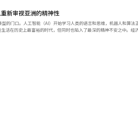
韩国AI产业生态系统的扩展贡献力量。 在9日的论坛上，负责韩国AI政
I代理模型与电力基础设施进行综合设计和优化的方式将变得更加重要。” 专
官柳济明将出席。他将生动介绍在技术主权日益重要的背景下，政府的国
的是善用韩国特殊的地缘位置优势，同时借力中国的制造基础设施与美国
了警示。 前首尔大学电气信息工程系教授（前科学技术信息
么重新审视亚洲的精神性
方向。 论坛还将邀请全球技术创新领域的顶尖专家进行特
战略。 【图片提供 Gettyimagesbank】
论文具有重要意义，因为它警示我们，单纯按照当前AI代理的需求无限扩
对弈的UNIST特任教授李世石将以《人类与AI的共存》为主题，分析人类
转型的门口。人工智能（AI）开始学习人类的语言和思维，机器人和算法
表示：“为了更好
刻见解。 全球AI半导体和计算市场的领军企业NVIDIA韩
类生活在历史上最富裕的时代，但同时也陷入了最深的精神不安之中。经
代理，这使得与单次对话的比较并不完全合理。”但他也指出，“尽管如
I基础设施的未来》为主题，阐述在物理AI时代，NVIDIA对全球基础设施
步，但人性却愈发干涸，这种危机感在全球范围内蔓延。 战争依然没有结
方案，他提出了硬件和算法的优化。崔教授表
心AI生态系统创新战略。 此次论坛将成为韩国在全球AI舞台上崭
溃，气候危机和生态破坏正在动摇整个人类文明。极端主义、仇恨、孤立
器（NPU）替代GPU，以解决供应链、成本和能耗问题，这也是努力的
 ■ 活动概况 • 主题：新媒体的诞生，AI生态系统带
 在这样的背景下，人类再次回到了最古老的问题。 “人类是什么？”“
度优化AI代理及其操作方式，而这篇论文的分析结果可以成为这一努力
- 8日 ABC成立仪式（16:00~17:00） - 9日 ABC成
灵魂的价值将如何得到维护？” 世界再次开始关注亚洲。亚洲不仅仅是世
汉东大学全球领导力学部教授孙华哲表示：“AI的能耗问题已经被广泛
00） • 地点：首尔大广场酒店大宴
的巨大发源地。数千年来，关于人类存在与宇宙、自然与社区关系的探索
重要的小问题。”他指出：“如果AI导致所有人使用的能源价格上涨，那
业相关人士、广播行业相关人士等 • 主办：阿珠新闻公司 • 赞助：科学
印度教、佛教、儒教、道教，到伊斯兰教，以及韩国的天道教、大宗教、原
什么，以及这些益处是为了谁。”※ 本报道经人工智能（AI）系统翻译与
有线电视广播协会※ 本报道经人工智能（AI）系统翻译与编辑。
生命、天与自然关系的精神大陆。 在这样的意识形态下，《亚洲经济》和
神性（Spiritual Asia）”系列。这一系列不仅仅是简单的宗教介绍
向的人文与文明项目。尤其在于试图用当代语言重新解读亚洲文明的精神
 如今，全球媒体大多围绕政治、市场、战争和权力运转。然而，人类并不
命的理由，想象死亡之后的存在。最终，文明的问题在于人类最珍视的是
探讨人类生命与和谐、社区与精神世界。 印度教是人类最古老的宗教之一
shad）为中心发展的印度教，蕴含着人类与宇宙的根源是统一的深刻洞见。梵
原理，而我（Atman）是人类内心的灵魂。“我即梵”的思想展示了人类与
业（Karma）思想使人类的生活不再是简单的一次性存在，而是宇宙秩