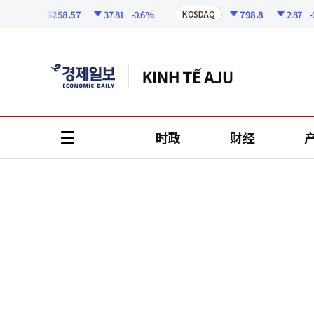
코
인
6258.57
37.81
-0.6%
798.8
2.87
-0.36
I
KOSDAQ
정
보
时政
财经
all
menu