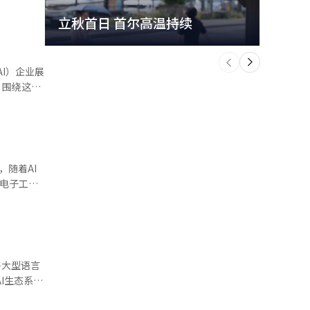
立秋首日 首尔高温持续
极端
个
前
一
下
AI）企业展
。围绕这一
亚洲供应
Chen创
s认为，若能
双方有望共
工作负载，
革新的新增
出优势，但
等优势，因
用，响应时
态。 电
与大型语言
韩中合作若想
48.41
于对未来美
，相当于美国
旨在有机连
，相关合作