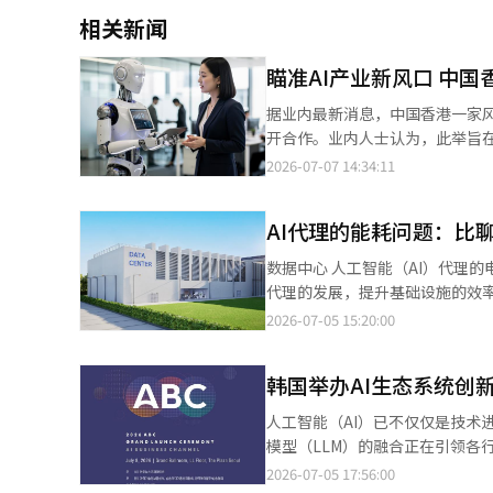
相关新闻
瞄准AI产业新风口 中国
据业内最新消息，中国香港一家风险
开合作。业内人士认为，此举旨在
尚未出现绝对领先者的新兴市场，国家与企业之间的合作与竞争
2026-07-07 14:34:11
月访问韩国，并与韩国AI及物理
链、构建物理AI生态系统为目标的
AI代理的能耗问题：比聊
立，香港科技大学前校长陈繁昌（Tony Chan）等也参与了创办。 
活动吸引了约40名韩国企业风险投
数据中心 人工智能（AI）代理的电力消耗比传统生成型AI的简单问答高出最多136.5倍。因此，有专家指出，随着AI
将韩国快速的市场反应能力、制
代理的发展，提升基础设施的效率设计显得尤为重要。 根据KAIST
同打造面向全球市场的物理AI企业。
系的尤敏洙教授研究团队将AI代
2026-07-05 15:20:00
资机构将目光投向韩国物理AI市
并分析了实际执行过程中产生的计算量和能耗。 AI代理不仅仅是回答问题，它
长引擎，而目前全球尚未出现占
码执行等多种外部工具解决复杂问题。
在算法、数据和算力等领域仍存在
韩国举办AI生态系统创
AI代理的调用大型语言模型（L
此成为中国资本和企业寻求合作的重要对象。 韩国国内已出现相关合作案例。例如
间最多增加153.7倍，而在外部
人工智能（AI）已不仅仅是技术
（Unitree Robotics
力消耗的增加更为显著。使用700
模型（LLM）的融合正在引领各行业的重大变革。 为了建设AI生态系统，阿珠
加快推进，仍需克服地缘政治风
瓦时（Wh）。假设未来每天产生1
创新论坛”，同时宣布AI商业频
2026-07-05 17:56:00
国业务可能受到影响的担忧而予
整体平均电力消耗的一半。 研究团队表示：“这是首次定量展示AI不仅变得更智能，还需要多少电力和成本来实现和