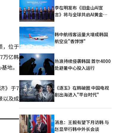
李在明发布《旧金山AI宣
言》将与全球共启AI黄金时
代
韩中航线客运量大增成韩国
航空业"香饽饽"
颈，位于
7万亿韩
热浪持续侵袭韩国 首尔4000
心基地。
处避暑中心投入运行
济》于7
《逐玉》在韩破圈 中国电视
剧出海进入"平台时代"
景以及成
消息：王毅有望下月访韩 与
赵显举行韩中外长会谈