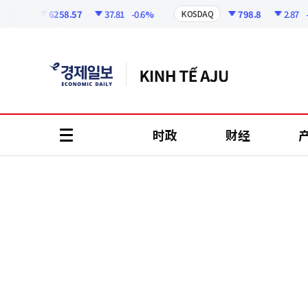
코
인
6258.57
37.81
-0.6%
798.8
2.87
-0.36
I
KOSDAQ
정
보
时政
财经
all
menu