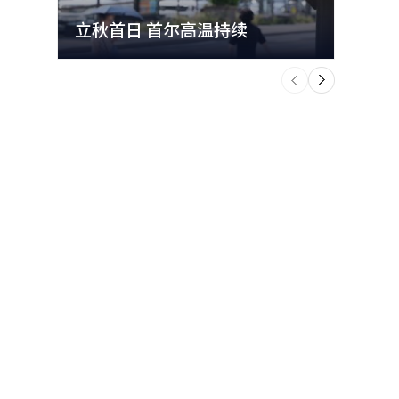
立秋首日 首尔高温持续
极端
个
前
一
下