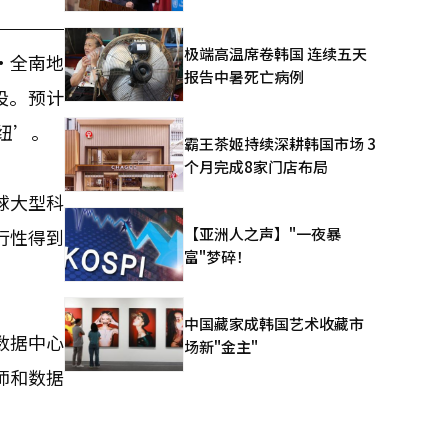
极端高温席卷韩国 连续五天
·全南地
报告中暑死亡病例
设。预计
纽’。
霸王茶姬持续深耕韩国市场 3
个月完成8家门店布局
球大型科
【亚洲人之声】"一夜暴
行性得到
富"梦碎！
中国藏家成韩国艺术收藏市
数据中心
场新"金主"
师和数据