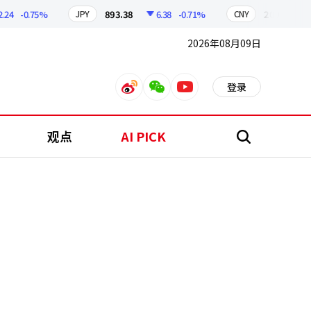
-0.75%
893.38
6.38
-0.71%
209.17
1.79
JPY
CNY
2026年08月09日
登录
weibo
weixin
youtube
观点
AI PICK
搜
索