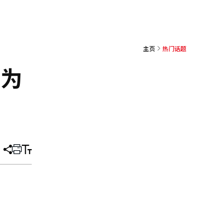
主页
热门话题
成为
分
打
调
享
印
整
文
大
章
小