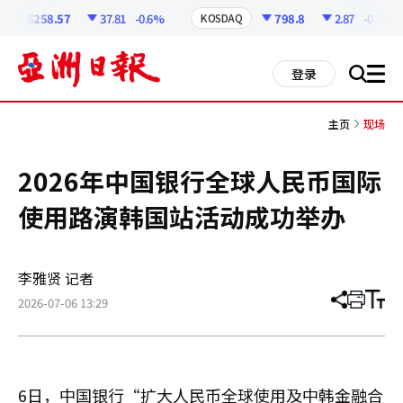
코
인
6258.57
37.81
-0.6%
798.8
2.87
-0.36%
KOSDAQ
정
보
all
登录
搜
men
索
主页
现场
2026年中国银行全球人民币国际
使用路演韩国站活动成功举办
李雅贤 记者
2026-07-06 13:29
分
打
调
享
印
整
文
大
章
小
6日，中国银行“扩大人民币全球使用及中韩金融合