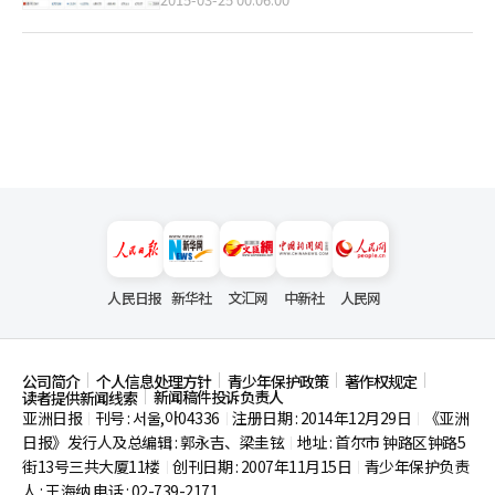
人民日报
新华社
文汇网
中新社
人民网
公司简介
个人信息处理方针
青少年保护政策
著作权规定
新闻稿件投诉负责人
读者提供新闻线索
亚洲日报
刊号 : 서울,아04336
注册日期 : 2014年12月29日
《亚洲
|
|
|
日报》发行人及总编辑 : 郭永吉、梁圭铉
地址 : 首尔市
钟路区钟路5
|
街13号三共大厦11楼
创刊日期 : 2007年11月15日
青少年保护负责
|
|
人 : 王海纳 电话 : 02-739-2171