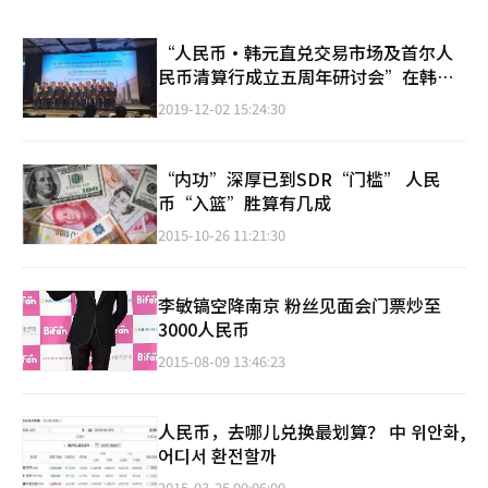
“人民币·韩元直兑交易市场及首尔人
民币清算行成立五周年研讨会”在韩举
办
2019-12-02 15:24:30
“内功”深厚已到SDR“门槛” 人民
币“入篮”胜算有几成
2015-10-26 11:21:30
李敏镐空降南京 粉丝见面会门票炒至
3000人民币
2015-08-09 13:46:23
人民币，去哪儿兑换最划算？ 中 위안화,
어디서 환전할까
2015-03-25 00:06:00