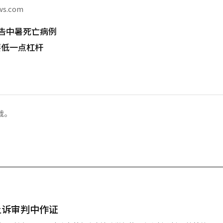
ws.com
告中暑死亡病例
要低一点杠杆
载。
上诉审判中作证