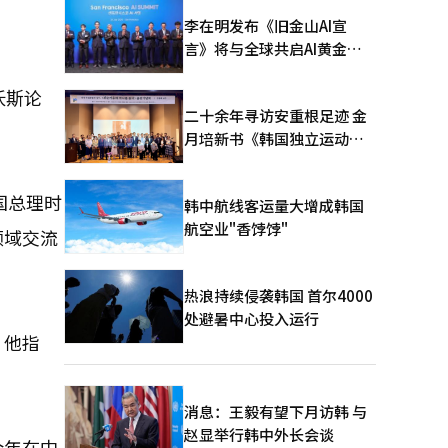
李在明发布《旧金山AI宣
言》将与全球共启AI黄金时
代
沃斯论
二十余年寻访安重根足迹 金
月培新书《韩国独立运动圣
地：向旅顺口追问历史》出
版
国总理时
韩中航线客运量大增成韩国
航空业"香饽饽"
领域交流
热浪持续侵袭韩国 首尔4000
处避暑中心投入运行
。他指
消息：王毅有望下月访韩 与
赵显举行韩中外长会谈
今年在中