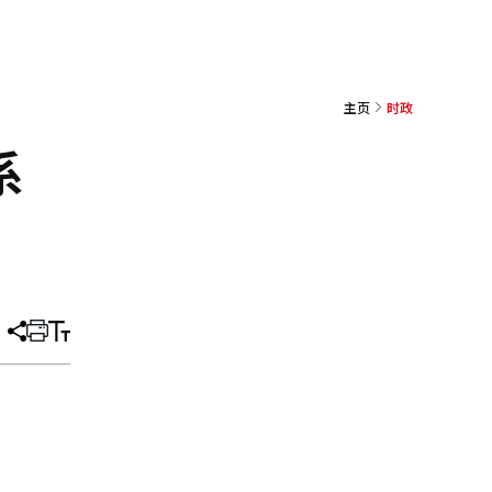
主页
时政
系
分
打
调
享
印
整
文
大
章
小