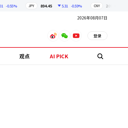
-0.55%
894.45
5.31
-0.59%
209.95
1.01
JPY
CNY
2026年08月07日
登录
weibo
weixin
youtube
观点
AI PICK
搜
索