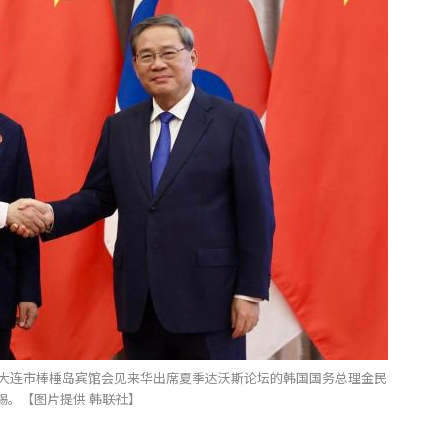
省大连市棒棰岛宾馆会见来华出席夏季达沃斯论坛的韩国国务总理金民
锡。【图片提供 韩联社】