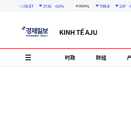
코
인
6258.57
37.81
-0.6%
798.8
2.87
-0.36
I
KOSDAQ
정
보
时政
财经
all
menu