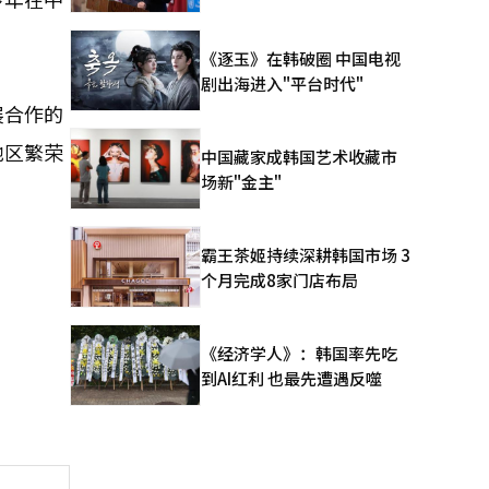
《逐玉》在韩破圈 中国电视
剧出海进入"平台时代"
展合作的
地区繁荣
中国藏家成韩国艺术收藏市
场新"金主"
霸王茶姬持续深耕韩国市场 3
个月完成8家门店布局
《经济学人》：韩国率先吃
到AI红利 也最先遭遇反噬