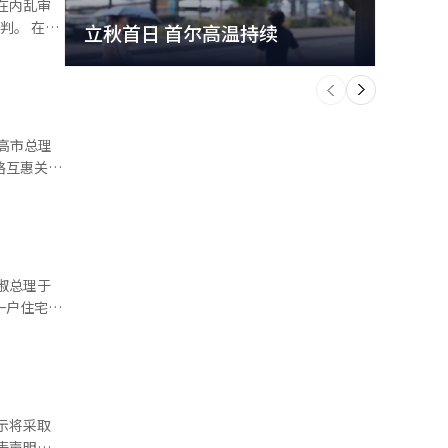
 在证
立秋首日 首尔高温持续
极端
问题，可能
个
前
一
下
召集内阁成
行15分钟
略互惠关
 接着
将继续保持
济相关的成
度裁量
台湾发生类
淑总理于
前往李在
一户住宅的
火，感到
表示：“需
此特别检察
题以及租赁
次跌至
或设定年度
管，但原则
才是真正削
异化金融政
转为居住扣