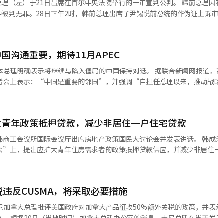
）于21日出席在首尔中央法院举行的一审宣判公判。 韩前总理因在内乱审
被判无罪。28日下午2时，韩前总理出席了尹锡悦前总统的作伪证上诉审判。
言权，表示：“与我相关的案件正在最高法院上诉，等待判决。如果回答
据刑事诉讼法第148条行使拒绝作证权。” 对此，法庭承认了韩前总理
题均拒绝作
国沟通重要，期待11月APEC
关于内乱重要任务的真实性、戒严当天总统办公室的移动情况、是否建议
不作证”。 不过，他对“2024年12月3日20时40分接到
？”这一问题仅简短地回答“是”。由于韩前总理拒绝作证，证人询问在进
记者会上表示：“中国是重要的邻国”，并强调“自担任总理以来，推动战
两国间问题的对话重要性。他指出：“由
戒严的最重要的是维持秩序和保障国民安全，为此必须保持极高的保密性。”
此在各个层面通过多种机会进行对话和沟通非常重要”，并表示：“今后
阁成员，不如先召集与安全和治安相关的核心成员，随后再召集民生和经
。我期待亚太经济合作组织（APEC）峰会。” 这番话被解读为他在为即
并表示：“由于没有对所有内阁成员的个别通知义务，因此这是总统的高
大青年政策抵押贷款，减少非居住一户住宅贷款
EC峰会与中国国家主席习近平会晤做准备。自去年11月高市总理提及“在
持续加剧，此次APEC会议能否成为改善关系的转折点备受关注。 自去年10月
韩商工会议所国际会议厅出席房地产政策国民大讨论会并发表讲话。 韩成
韩往来外交”视为主要外交成果，并回顾了他在5月访问韩国的行程。他曾
论会”上，提出应扩大青年住房需求者的政策抵押贷款供应，并减少非居住
支付等符合紧急内阁会议的特性和相关法律规定。” 他们还指出：“特别检
，观看了朝鲜时代士大夫的传统烟火表演，他表示：“这是我第一次看到烟
中区大韩商工会议所举行的讨论会上，韩国金融研究院高级研究员金英度
不确定的推测被滥用，缺乏刑事审判的原则‘没有合理怀疑的证明’，因
款支持和青年贷款的扩大。”他同时指出，需考虑到实际需求者的筛选问
月下降了12个百分点，约为57%。这是自去年10月上任以来，支持率首
于租赁贷款，他建议逐步减少非居住一户住宅的贷款，并提出缩减保证金
解释了当时试图在纸上签名的情况，称其为“不是部
税违反CUSMA，将采取必要措施
和重建的搬迁贷款时，他表示，为了扩大住房供应，有必要合理化部分监
件”，并表示：“1980年5·18事件中，内阁成员的部门被接收的案例
本报道经人工智能（AI）系统翻译与编辑。
搬迁贷款。此外，他还提出了考虑地方房地产市场的首都圈与非首都圈差
，法庭命令特别检察官和尹前总统的团队提交
大学政策学教授姜成勋主张，应将非居住一户住宅的税额扣除从持有扣除
容与尹前总统既往证言相冲突的部分的补充意见书。 在整理双方主张后，法
天发表声明