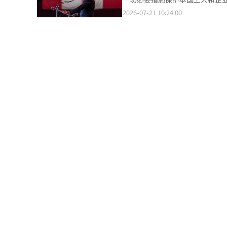
除。他还建议对多户住宅的基本
庭决定不再追加证人，结束审判，
称：“美国政府宣布将对大量加
2026-07-21 10:24:00
的纳税延期条件。关于资本利得
尹前总统的最后陈述。 尹前总统因在去年11月的韩前总理内乱重要任务审判中作证，涉嫌在戒严当天虚假证言称在
大-美国-墨西哥协定（CUSMA，美国称之为USMCA）。” 卡尼
住宅的税负，并对资本利得较高的
韩前总理建议之前就已计划召开内阁会议而被起诉。 当时在审判中，特
车工业的关税。”他强调：“加
辑。
开内阁会议以获得合法外观？”
对这些措施和对加拿大主权的威
题吗？” 然而，第一审法庭在5月判决称：“作伪证罪是针对与记忆相悖的证言成立的，主观评价或证言不构成作伪
经济、工人、农民、企业和家庭的必要措施。” 此前，特朗普总统当天根据1930
证罪。”因此，尹前总统被判无罪
拿大产品征收额外关税的公告。
统翻译与编辑。
签署后30天，即下个月19日美国东部时间凌晨0时1分生效。
CUSMA适用国在内的整体贸易
CUSMA，并准备在未来几周内进一步加强相关讨论。” 卡尼总理
大相信自由和公平贸易带来的利益，
道：“此次贸易争端尤其增加了
民。”同时，他强调：“在任何
一切必要措施。”※ 本报道经人