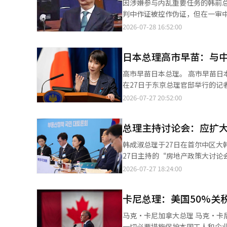
因涉嫌参与内乱重要任务的韩前总理（左
判中作证被控作伪证，但在一审中
人询问开始前，韩前总理获得发
2026-07-28 16:52:00
会对我自己的审判产生不利影响，因此我将根
的权利，接受了其拒绝作证的请求。 在随后的证人询问中，韩前总理对特别检察官（赵恩锡）的所有问
日本总理高市早苗：与中
证。特别检察官询问了韩前总理
员及戒严公告的发布过程等问题，但韩前总理始终回答“我
高市早苗日本总理。 高市早苗日本总理明确表示将继续与陷入僵局的中国保持对话。 据联合新闻网报道，高市总理
总统的联系并到达总统办公室吗
在27日于东京总理官邸举行的
后结束。 证人询问结束后，尹前总统的辩护团队全面反驳了特别检察官的指控。 他们首先强调，在宣布戒严之前，
系、建立建设性和稳定的关系的方针始终如一”。 高市总理特别强调了解决
2026-07-27 20:52:00
仅召集部分内阁成员的原因是：“
于中日关系存在担忧和问题，因
指出：“与其一次性召集所有内
沟通，从国家利益的角度冷静和适当地应对
员，这是一个分阶段的计划。”
总理主持讨论会：应扩
将于11月在中国深圳举行的AP
权。” 此外，他们还解释了戒严当天召集地点是总统办公室五楼的接见室而非七楼的内阁会议室，以及省略了会议记
似情况时的介入”后，中日两国的冲突
韩成淑总理于27日在首尔中区大
录和相关程序的情况。 辩护团队表示：“如果在七楼会议室像例行会议那样准备，将无法保持保密。”并指出：“省
上任以来，高市总理将“活跃日
27日主持的“房地产政策大讨
略事前分发议案或通过全国系统进行电子
明总统的故乡——庆尚北道安东
租赁贷款保证金。在当天于首尔
2026-07-27 18:24:00
察官的起诉书中‘可能性高’等
非常感动。” 另一方面，针对最近内阁支持率下滑的问题，高市总理表现出谨慎态度。根据《读卖新闻》当天发布的
要扩大对青年群体的政策抵押贷
官的上诉应被驳回。” 尹前总统在获得发言权后反问：“如果不召开内阁会议，在安全严峻的时期为何要召集总理和
民意调查，高市内阁的支持率较上
和买卖需求之间的优先顺序。关
内阁成员到龙山总统办公室呢？”以此支持辩护方的主张。 他还
50%以下。 对此，高市总理表示：“我将避免对民意调查结果或因素发表评论，今后将不因数字而喜忧参半，谦虚
卡尼总理：美国50%关
减少目标的方式。在谈到再开发
门的文件，而是简单的出席确认文
认真地为国家和人民工作。”※ 
上应严格管理多户住宅出租人的
弱宪法机构的犯罪”，强调自己是经过正当程序的。 在听取双方意见后
马克·卡尼加拿大总理 马克·卡尼加拿大总理批评美国政府对加拿大产品征收50%额外关税的政策，并表示将采取
策的必要性。在税制方面，汉阳
关于韩前总理在其他案件判决书中证言内
一切必要措施保护本国工人和企业。 根据20日（当地时间）加拿大总理办公室的消息，卡尼总理在当