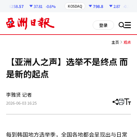
코
인
6258.57
37.81
-0.6%
798.8
2.87
-0.36%
KOSDAQ
정
보
all
登录
搜
men
索
主页
观点
【亚洲人之声】选举不是终点 而
是新的起点
李雅贤 记者
2026-06-03 16:25
分
打
调
享
印
整
文
大
章
小
每到韩国地方选举季，全国各地都会呈现出与日常