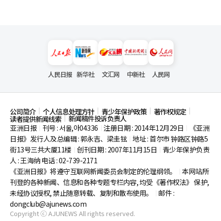
人民日报
新华社
文汇网
中新社
人民网
公司简介
个人信息处理方针
青少年保护政策
著作权规定
新闻稿件投诉负责人
读者提供新闻线索
亚洲日报
刊号 : 서울,아04336
注册日期 : 2014年12月29日
《亚洲
|
|
|
日报》发行人及总编辑 : 郭永吉、梁圭铉
地址 : 首尔市
钟路区钟路5
|
街13号三共大厦11楼
创刊日期 : 2007年11月15日
青少年保护负责
|
|
人 : 王海纳 电话 : 02-739-2171
《亚洲日报》将遵守互联网新闻委员会制定的伦理纲领。
本网站所
|
刊登的各种新闻、信息和各种专题专栏内容, 均受《著作权法》
保护,
未经协议授权, 禁止随意转载、复制和散布使用。
邮件 :
|
dongclub@ajunews.com
Copyright ⓒ AJUNEWS All rights reserved.