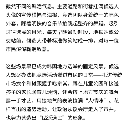
截然不同的鲜活气息。主要道路和街巷挂满候选人
头像的宣传横幅与海报，竞选团队身着统一的亮色
外套，踩着明快的音乐节拍跳起整齐的舞蹈，吸引
过往选民的目光。每天早晚通勤时段，地铁站或公
交站前，候选人带着标准微笑站成一排，对每一位
市民深深鞠躬致意。
这些场景早已成为韩国地方选举的固定风景。候选
人想尽办法把竞选活动嵌进市民的日常——扎进传统
市场挨个和摊贩握手唠家常，蹲在儿童公园和接送
孩子的家长聊育儿烦恼，还会挤上地方节庆的舞台
露一手才艺，用接地气的表演拉满“人情味”。花
样百出的造势活动，让政治从议会厅走入了市井，
也努力营造出“贴近选民”的形象。