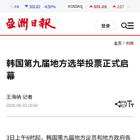
코
인
6295.44
302.82
-4.59%
801.66
2.07
+0.26%
KOSDAQ
정
보
all
登录
搜
men
索
主页
时政
韩国第九届地方选举投票正式启
幕
王海纳 记者
2026-06-03 10:58
分
打
调
享
印
整
文
大
章
小
3日上午6时起，韩国第九届地方议员和地方政府各