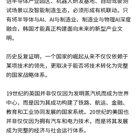
进半导体产业园区、机器人研发基地、自动驾驶测
试场景以及智能制造生态，必须形成有机联动。只
有将半导体与AI、AI与制造业、制造业与物理AI深度
融合，韩国才能真正构建面向未来的新型产业文
明。
历史反复证明，一个国家的崛起从来不仅仅依赖于
某项技术的领先，更取决于能否将技术转化为完整
的国家战略体系。
19世纪的英国并非仅仅因为发明蒸汽机而成为世界
中心，而是因为其成功构建了铁路、航运、金融、
教育和工业协同发展的国家系统。20世纪的美国也
并非仅仅因为拥有汽车和电力技术，而是将其发展
成为完整的经济与社会运行体系。