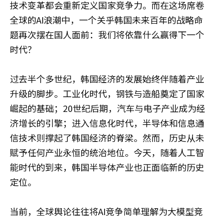
技术变革都会重新定义国家竞争力。而在这场席卷
全球的AI浪潮中，一个关乎韩国未来百年的战略命
题再次摆在国人面前：我们将依靠什么赢得下一个
时代？
过去半个多世纪，韩国经济的发展始终伴随着产业
升级的脚步。工业化时代，钢铁与造船奠定了国家
崛起的基础；20世纪后期，汽车与电子产业成为经
济增长的引擎；进入信息化时代，半导体和信息通
信技术则撑起了韩国经济的脊梁。然而，历史从未
赋予任何产业永恒的统治地位。今天，随着人工智
能时代的到来，韩国半导体产业也正面临新的历史
定位。
当前，全球舆论往往将AI竞争简单理解为大模型竞