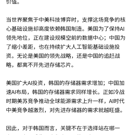
价值。
当世界聚焦于中美科技博弈时，支撑这场竞争的核
心基础设施却高度依赖韩国制造。美国为了保持AI
领先地位，正在建设规模空前的数据中心；中国为
了缩小差距，也在持续扩大人工智能基础设施投
资。无论是美国的领先战略，还是中国的追赶战
略，都离不开先进存储芯片。
美国扩大AI投资，韩国的存储器需求增加；中国加
速AI布局，韩国的存储器需求同样增长。正如冷战
时期美苏竞争推动全球能源需求上升一样，AI时代
中美竞争越激烈，对先进存储器的需求就越旺盛。
因此，对于韩国而言，关键不在于选择站在哪一