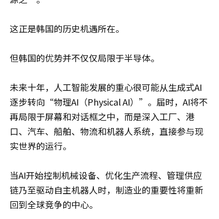
这正是韩国的历史机遇所在。
但韩国的优势并不仅仅局限于半导体。
未来十年，人工智能发展的重心很可能从生成式AI
逐步转向“物理AI（Physical AI）”。届时，AI将不
再局限于屏幕和对话框之中，而是深入工厂、港
口、汽车、船舶、物流和机器人系统，直接参与现
实世界的运行。
当AI开始控制机械设备、优化生产流程、管理供应
链乃至驱动自主机器人时，制造业的重要性将重新
回到全球竞争的中心。