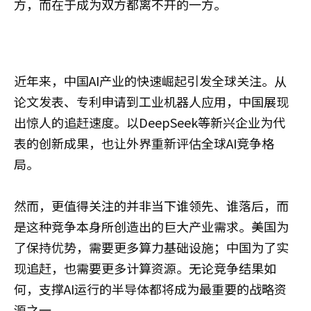
方，而在于成为双方都离不开的一方。
近年来，中国AI产业的快速崛起引发全球关注。从
论文发表、专利申请到工业机器人应用，中国展现
出惊人的追赶速度。以DeepSeek等新兴企业为代
表的创新成果，也让外界重新评估全球AI竞争格
局。
然而，更值得关注的并非当下谁领先、谁落后，而
是这种竞争本身所创造出的巨大产业需求。美国为
了保持优势，需要更多算力基础设施；中国为了实
现追赶，也需要更多计算资源。无论竞争结果如
何，支撑AI运行的半导体都将成为最重要的战略资
源之一。