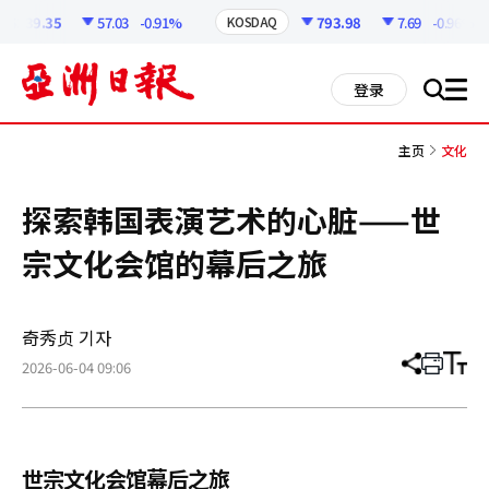
코
인
9.35
57.03
-0.91%
793.98
7.69
-0.96%
KOSDAQ
정
보
all
登录
搜
men
索
主页
文化
探索韩国表演艺术的心脏——世
宗文化会馆的幕后之旅
奇秀贞 기자
2026-06-04 09:06
分
打
调
享
印
整
文
大
章
小
世宗文化会馆幕后之旅