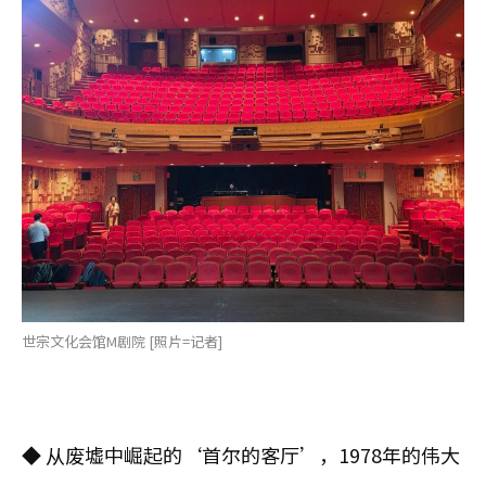
世宗文化会馆M剧院 [照片=记者]
◆ 从废墟中崛起的‘首尔的客厅’，1978年的伟大