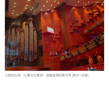
大剧院左侧（以舞台为基准）墙面装满的管风琴 [照片=记者]