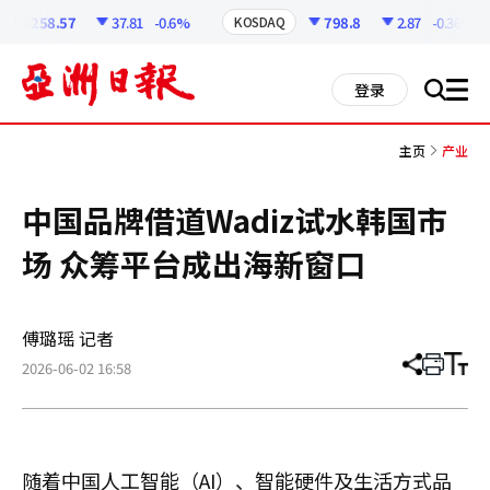
코
인
6258.57
37.81
-0.6%
798.8
2.87
-0.36%
KOSDAQ
정
보
all
登录
搜
men
索
主页
产业
中国品牌借道Wadiz试水韩国市
场 众筹平台成出海新窗口
傅璐瑶 记者
2026-06-02 16:58
分
打
调
享
印
整
文
大
章
小
随着中国人工智能（AI）、智能硬件及生活方式品