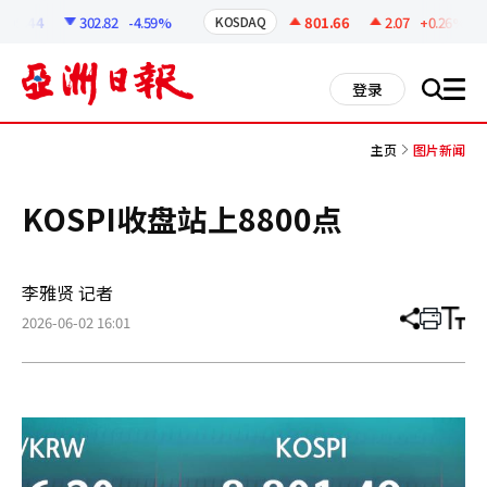
코
인
295.44
302.82
-4.59%
801.66
2.07
+0.26%
KOSDAQ
정
보
all
登录
搜
men
索
主页
图片新闻
KOSPI收盘站上8800点
李雅贤 记者
2026-06-02 16:01
分
打
调
享
印
整
文
大
章
小