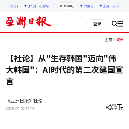
코
인
6258.57
37.81
-0.6%
798.8
2.87
-0.36%
KOSDAQ
정
보
all
登录
搜
men
索
主页
观点
【社论】从"生存韩国"迈向"伟
大韩国"：AI时代的第二次建国宣
言
《亚洲日报》社论
2026-06-02 11:05
分
打
调
享
印
整
文
大
章
小