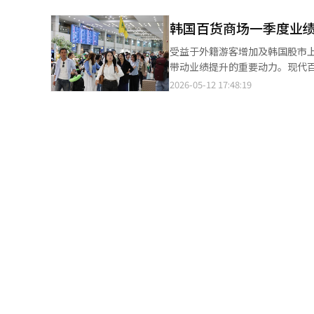
33.8%升至42.1%，为所有女
史新高。 其中，凭借火鸡面全球热销，三养食品继续领跑行业。今年第一季度公司销售额达7144亿韩元，同比增长
饮率最高的年龄层。 在饮酒频率方面，男性以“每周一次左右”暴饮最为常见，占31%；女性则以“每月一次左
韩国百货商场一季度业绩
35%；营业利润达1771亿韩元
右”为主，占14.8%。 随着饮酒相关健康风险受到关注，韩国政府也开始强化酒类警示措施。韩国保健福祉部与韩国
为业绩增长核心动力。 农心海外业务同样保持快速增长。今年第一季度公司销售总额为9340亿韩元，同比增长
受益于外籍游客增加及韩国股市
健康增进开发院表示，自今年11
4.6%；其中海外法人销售额同比
带动业绩提升的重要动力。现代百货
润同比增长20.1%至674亿韩元。农
集团12日公布财报显示，今年第一
2026-05-12 17:48:19
倒翁海外业务占比仍相对较低，但
业利润为1978亿韩元，同比增长
营业利润为594亿韩元，同比增长3
元，营业利润同比增长30.7%至1
家超市，市民正在选购方便面。【
货日前公布财报显示，今年第一季度
长70.6%。其中，百货业务表现尤
韩元，双双创下历年一季度新高。 大型门店成为业绩增长核心。乐天百货总店、蚕室店及釜山总店销售额同比
19%，通过快闪活动和门店升
92%，其中总店外籍销售额较去年同期翻倍，外籍
今年第一季度，公司销售额同比增长
代百货外籍销售额同比增长121%。 业内普遍认为，随着韩流文化热度持续、韩元走弱以及外籍游客数量
百货行业增长势头有望延续。大韩
景气指数高于基准线100的零售
消费持续扩大，加之高端时尚、美
川国际机场到达大厅 【图片来源