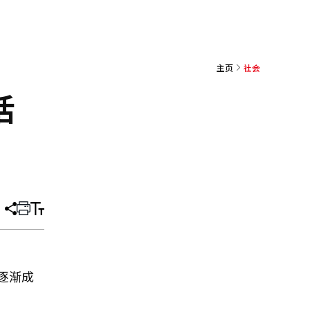
主页
社会
活
分
打
调
享
印
整
文
大
章
小
逐渐成