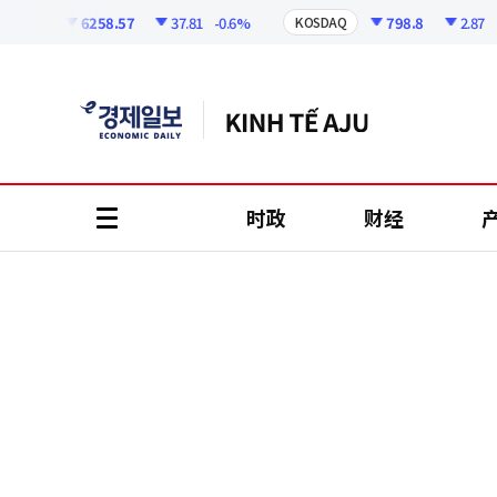
코
인
6258.57
37.81
-0.6%
798.8
2.87
-0.3
PI
KOSDAQ
정
보
时政
财经
all
menu