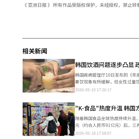
《 亚洲日报 》 所有作品受版权保护，未经授权，禁止转
相关新闻
韩国饮酒问题逐步凸显 
韩国疾病管理厅10日发布的《年
暴饮现象有所缓解，但女性过量饮
连续10年维持在高位，成为所有年龄及性别群体中暴饮
2026-05-10 17:26:17
的61.8%降至2024年的56.
于女性。 报告所指“月度暴饮率”，即过去一年中，每月至少有一次在单次饮酒场合达到暴饮标准的人群占比。其
"K-食品"热度升温 韩
中，男性标准为一次饮用7杯以上（约5罐啤
间差异明显。20至29岁男性暴饮率由
随着韩国食品全球热度持续升温
57.2%。相比之下，40至49岁以上男
元（约合人民币91亿元）后，
前韩国暴饮率最高的群体是30至3
要动力。 据流通业日前消息，三大方便面企业今年第一季度均实现业绩改善。在韩国国内消费市场低迷、原材料价格
2026-05-18 17:58:07
频饮酒习惯并未随年龄增长而明显改善，而是整体向更
上涨的背景下，企业普遍通过扩大