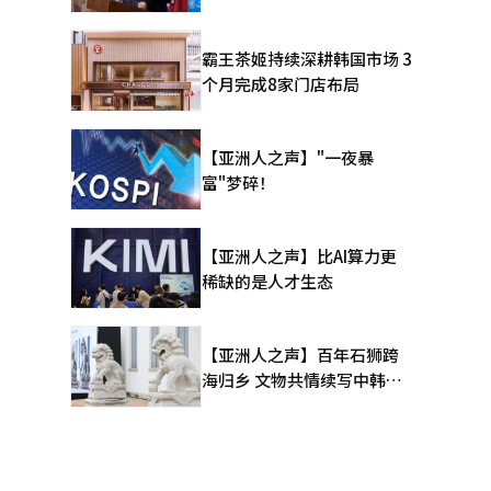
霸王茶姬持续深耕韩国市场 3
个月完成8家门店布局
【亚洲人之声】"一夜暴
富"梦碎！
【亚洲人之声】比AI算力更
稀缺的是人才生态
【亚洲人之声】百年石狮跨
海归乡 文物共情续写中韩人
文新篇