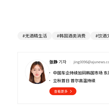
#无酒精生活
#韩国酒类消费
#饮酒
张静
기자
jing0096@ajunews.
中国车企持续加码韩国市场 东
立秋首日 首尔高温持续
查看更多