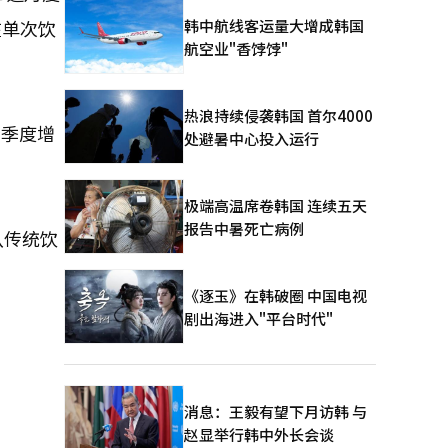
韩中航线客运量大增成韩国
在单次饮
航空业"香饽饽"
热浪持续侵袭韩国 首尔4000
个季度增
处避暑中心投入运行
极端高温席卷韩国 连续五天
报告中暑死亡病例
从传统饮
《逐玉》在韩破圈 中国电视
剧出海进入"平台时代"
消息：王毅有望下月访韩 与
赵显举行韩中外长会谈