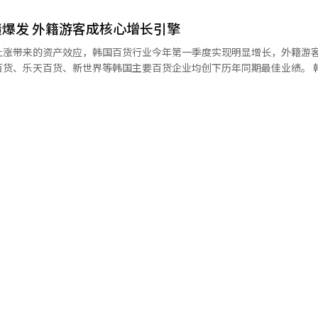
性年龄段中增幅最大。20至29岁女性暴饮率则由44.3%微降至44%，但仍
爆发 外籍游客成核心增长引擎
，同比增长32%，均创单季新高。同期，海外销售额同比增长38%至5850
上涨带来的资产效应，韩国百货行业今年第一季度实现明显增长，外籍游
月9日起，烧酒、啤酒等酒类产品瓶身除现有“饮酒有害健康”等文字提
增长23.1%至3128亿韩元。中国、日本和澳大利亚市场增长明显，带动
、乐天百货、新世界等韩国主要百货企业均创下历年同期最佳业绩。 韩国新世界
新增“禁止酒驾”图示警告，以加强公众对酒驾及过度饮酒风险的认知。 在酒桌上聚会饮酒 【
心目前计划到2030年将海外销售占比从目前约30%提升至60%。 相比之下，不
季度合并销售额达3.2144万亿韩元（约合人民币15.3亿元），同比增长1
整体业绩保持稳定。今年第一季度，公司销售额为9552亿韩元，同比增长
49.5%，创下历年同期新高。其中，百货业务销售额同比增长13%至2.02
.3%。不倒翁方面表示，未来将继续加强以全球市场为中心的业务布局。 在首尔
410亿韩元。受韩流热潮影响，新世界总店外籍游客销售额同比大增140%。 乐
照片来源 韩联社】
实现销售额3.5816万亿韩元，同比增长3.6%；营业利润达2529亿韩
为突出，营业利润同比增长47.1%至1912亿韩元，销售额同比增长8.2%至
增长
级吸引大量消费者。尤其是外籍游客消费快速增加，一季度外籍顾客销售额
销售占比提升至23%。 现代百货同样受益于外籍游客消费增长。
7.4%至6325亿韩元，营业利润同比增长39.7%至1358亿韩元。其中
增加，韩国
商工会议所发布的2026年第二季度零售流通业景气展望指数显示，百货
业态，行业景气指数由第一季度的112升至第二季度的115。业内分析认为
妆等高附加值品类销售保持强劲增长，预计将继续推动韩国百货行业业绩提
 韩联社】