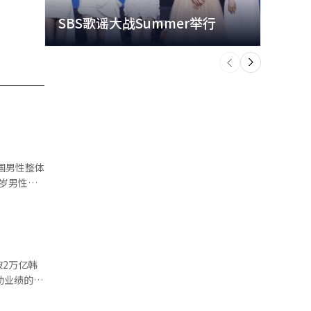
SBS歌谣大战Summer举行
玩水
个
前
一
下
国男性整体
9岁男性则
饮率仍普遍高
6%下降至
2万亿韩
动业绩的重
分世代的高
元，创历