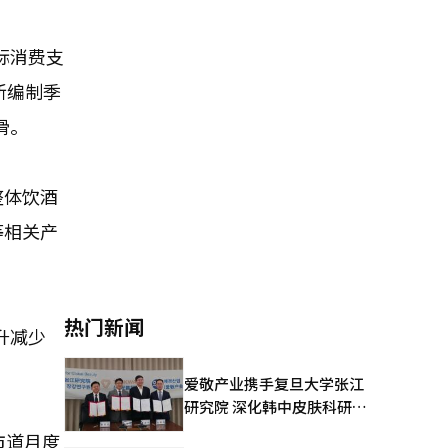
际消费支
新编制季
滑。
整体饮酒
等相关产
热门新闻
千升减少
爱敬产业携手复旦大学张江
研究院 深化韩中皮肤科研合
作
市道月度