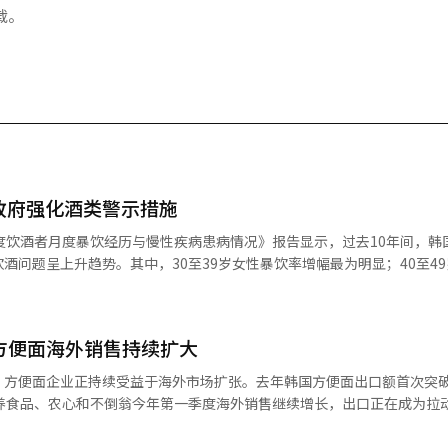
载。
政府强化酒类警示措施
度饮酒者月度暴饮经历与慢性疾病患病情况》报告显示，过去10年间，韩
酒问题呈上升趋势。其中，30至39岁女性暴饮率增幅最为明显；40至4
率最高的人群。 数据显示，韩国男性月度暴饮率已从2015年
7%；女性则由31.2%升至33.4%。不过，从绝对水平来看，各年龄段男性暴
国方便面海外销售持续扩大
酒），女性则为5杯以上（约3罐啤酒）。 从年龄结构来看，不同群体之
2015年的62.2%降至2024年的51.6%；30至39岁多岁男性则从69.
，方便面企业正持续受益于海外市场扩张。去年韩国方便面出口额首次突破
性暴饮率却由64.7%小幅升至65.3%，10年来几乎没有变化。 报告指出，10年
三养食品、农心和不倒翁今年第一季度海外销售继续增长，出口正在成为拉
9岁男性，但到2024年，这一位置已由40至49多岁男性取代，反映出部
高年龄层延续。 女性群体方面，30至39岁女性暴饮率由
海外销售对冲内需压力。数据显示，去年韩国方便面出口额达15.21亿美