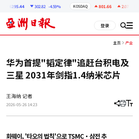
코
인
6295.44
302.82
-4.59%
801.66
2.07
+0.2
KOSDAQ
정
보
all
登录
搜
men
索
主页
产业
华为首提"韬定律"追赶台积电及
三星 2031年剑指1.4纳米芯片
王海纳 记者
2026-05-26 14:23
分
打
调
享
印
整
文
大
章
小
화웨이, '타오의 법칙'으로 TSMC·삼전 추