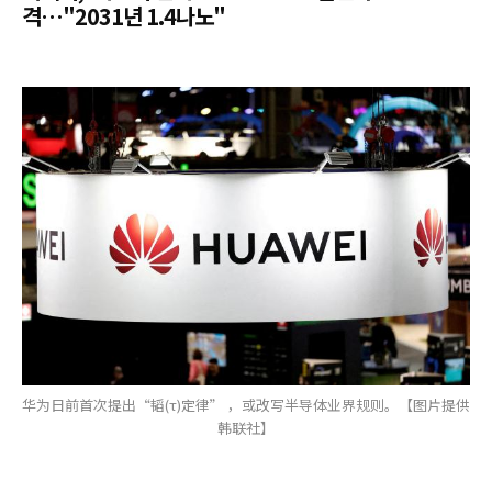
격…"2031년 1.4나노"
华为日前首次提出“韬(τ)定律” ，或改写半导体业界规则。【图片提供
韩联社】