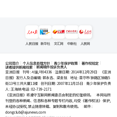
人民日报
新华社
文汇网
中新社
人民网
公司简介
个人信息处理方针
青少年保护政策
著作权规定
新闻稿件投诉负责人
读者提供新闻线索
亚洲日报
刊号 : 서울,아04336
注册日期 : 2014年12月29日
《亚洲
|
|
|
日报》发行人及总编辑 : 郭永吉、梁圭铉
地址 : 首尔市
钟路区钟路5
|
街13号三共大厦11楼
创刊日期 : 2007年11月15日
青少年保护负责
|
|
人 : 王海纳 电话 : 02-739-2171
《亚洲日报》将遵守互联网新闻委员会制定的伦理纲领。
本网站所
|
刊登的各种新闻、信息和各种专题专栏内容, 均受《著作权法》
保护,
未经协议授权, 禁止随意转载、复制和散布使用。
邮件 :
|
dongclub@ajunews.com