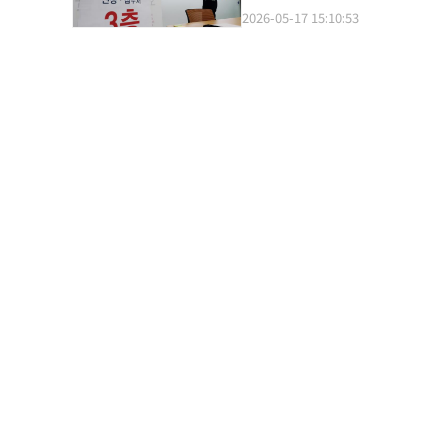
到来自印度尼西亚等东南亚国家
万至60万韩元（约合人民币454
2026-05-17 15:10:53
同比增长68%，越南游客销售额更同比激增255%。 与此同时，新世界免税
发放标准方面，单收入家庭中，参
引外籍游客，其K-POP专区3
贴；参加地区医保的一人家庭标准为月保费8
出现旅游大巴排队场景，店内针对团体游客的
较低，高资产人群同样不在补贴之
竞争重点，正从单纯价格优势转向
者，将被排除在外。 补贴标准依居住地有所不同。首都圈居民可领取10万韩元，非首都圈居民为15万韩元；政府指
海外游客消费。 仁川国
定人口减少地区中，“优待支援地区
为18日上午9时至7月3日下午6
28.4万人也可在本轮期间补充提交申请。 申请方式参照韩国政府去年发放“民生恢复消费券
或借记卡形式领取的申请人，可通
（ARS）办理。 补贴使用期限截至8月31日，使用范围仅限于申请人居住地所属地方政府辖区内年销售额30亿韩元以
下的加盟店及个体商户；加油站则不受销售额门槛限制。 外国人原
持有者（F-5）、婚姻移民者（F
对象，则可申请领取补贴。 本月14日，在位于忠清南道公州市的政福利中心，工作人员正在张贴申请指南。【图片
提供 韩联社】