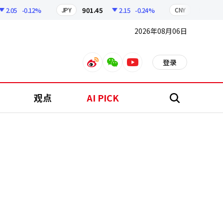
05
-0.12%
901.45
2.15
-0.24%
210.96
JPY
CNY
2026年08月06日
登录
weibo
weixin
youtube
观点
AI PICK
搜
索