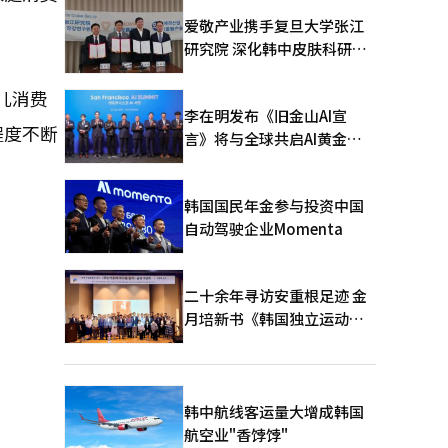
爱敬产业携手复旦大学张江
研究院 深化韩中皮肤科研合
作
儿消费
李在明发布《旧金山AI宣
程度不断
言》将与全球共启AI黄金时
代
韩国国民年金参与投资中国
自动驾驶企业Momenta
二十余年寻访安重根足迹 金
月培新书《韩国独立运动圣
地：向旅顺口追问历史》出
版
韩中航线客运量大增成韩国
航空业"香饽饽"