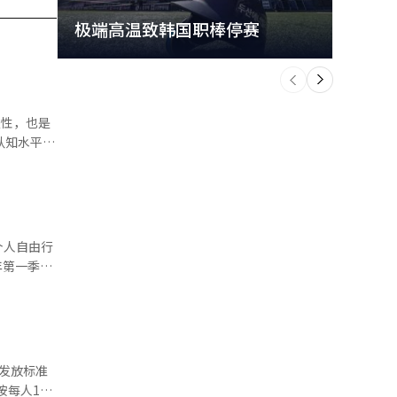
极端高温致韩国职棒停赛
首尔
个
前
一
下
认知水平较
系中，整体
玩耍权”仅
个人自由行
认知不足
7亿
预，12%
。虽然整体
场正在摆脱
，发放标准
外，还能看