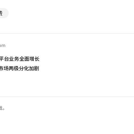
费
com
 平台业务全面增长
市场两极分化加剧
载。