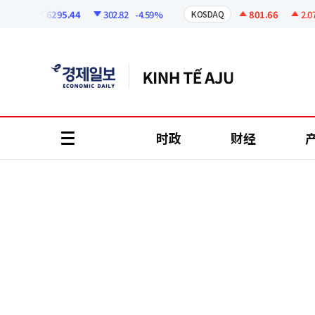
코
인
6295.44
302.82
-4.59%
801.66
2.07
+
I
KOSDAQ
정
보
时政
财经
all
menu