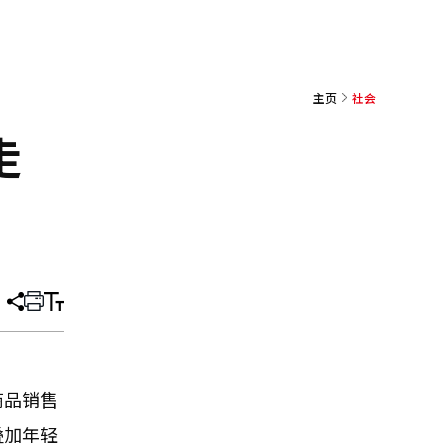
主页
社会
走
分
打
调
享
印
整
文
大
章
小
商品销售
叠加年轻