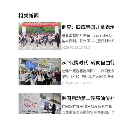
相关新闻
调查：四成韩国儿童表示
联合国‌救助儿童会（Save the Chil
基本权利。联合国《儿童权利公
高，但四成儿童表示缺乏充足的玩耍时间。 韩国儿童权利保障院近日对1177名小学四
2026-05-03 10:49:54
包括教师在内的815名成年人实
儿童权利认知得分为3.68分，其中“玩耍
从"代购时代"转向自由
对比的是，儿童对“玩耍权”得到
为3.15分，低于平均水平。 受访儿童及成人将玩耍时间不足视为玩耍权得不到实际保障的主要原因。40.1%的儿童认
赴韩外籍游客持续回升，韩国免
为缺乏玩耍时间是阻碍其享有“玩
游客（FIT）与团体游客同步增长，韩国免税市场消
（13.9%）、缺乏玩耍空间（6.5%）以及信息不足（3.8%
韩国主要免税企业业绩明显改善。其
2026-05-21 17:41:09
间不足是主要问题。此外，还有25
元）；新罗免税店和新世界免税店也分别实现12
认为空间不足。 不过在如何改善这一问题上，儿童与成人的看法出现明显分歧。38.3%的儿童认为最需要的是增加玩
到访韩国免税店的外籍顾客达到10
耍时间，而32.5%的成人则认为应优先提升对“玩
韩国启动第二轮高油价补
销售规模仍维持在约8500亿韩
能否拥有玩耍时间往往取决于成
过去少数代购主导的大额采购结构，逐
韩国政府将于18日起发放第二轮
强化“K-文化体验式消费”模
以健康保险费缴纳水平为依据。 本轮补贴面向收入处于后70%的家庭，将依据居住地区及家庭人口规模，按每人10