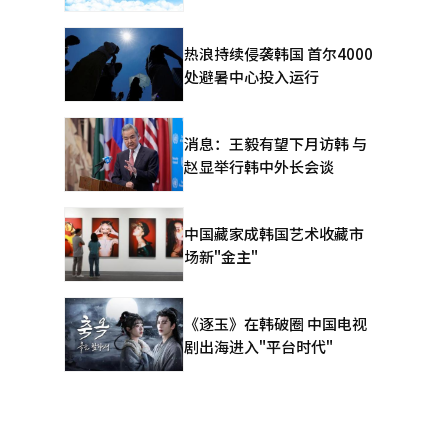
热浪持续侵袭韩国 首尔4000
处避暑中心投入运行
消息：王毅有望下月访韩 与
赵显举行韩中外长会谈
中国藏家成韩国艺术收藏市
场新"金主"
《逐玉》在韩破圈 中国电视
剧出海进入"平台时代"