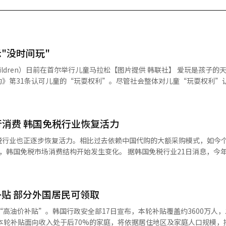
"没时间玩"
dren）‌日前在首尔举行儿童马拉松【图片提供 韩联社】 爱玩是孩子的天性，也是
约》第31条认可儿童的“玩耍权利”。尽管社会整体对儿童“玩耍权利”
年级至高中二年级学生，以及
施“2025儿童权利认知调查”，于3日发布结果显示，在4分满分的评价体
权”认知为3.69分，分数越高意味着认同程度越高。 与较高的认知形成鲜明
行消费 韩国免税行业恢复活力
实际保障的体感程度较低。整体儿童权利保障体感评分为3.21分，而“
税行业也正逐步恢复活力。相比过去依赖中国代购的大额采购模式，如今
耍权”的首要因素，其次是成人干预（29.4%）、对“玩耍权”重要性
费结构开始发生变化。 据韩国免税行业21日消息，今年第一季度
）。 成人受访者的看法与此相似，其中34.8%同样认为时
中，乐天免税店营业利润同比增长111%至323亿韩元（约合人民币1.4
.5%的成人认为社会对“玩耍权”重要性的认知不足，19.4%指出成人干
2亿韩元和106亿韩元营业利润。 韩国免税店协会数据显示，今年3月
8.92万人次，同比增长28.7%；同期韩国本土顾客数量则同比减少4%
耍权”重要性的认知。 儿童权利保障院分析指出，现实生活中儿童
贴 部分外国居民可领取
元水平，但实际购买消费者数量明显增加。业内认为，这意味着韩国免税市
人的许可，因此儿童更关注直接条件，而成人则更重视观念层面的改善。
渐进入以大量个人游客消费为核心的“质量型增长”阶段。 韩国免税店也开始
“高油价补贴”。韩国行政安全部17日宣布，本轮补贴覆盖约3600万人
式。位于首尔小公洞的乐天免税店近期重新出现排队景象，现场除中国游客