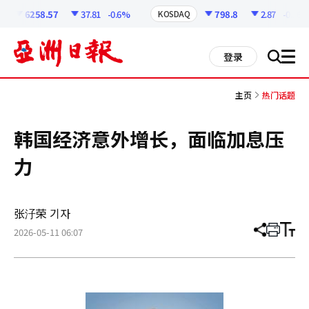
코
인
6258.57
37.81
-0.6%
798.8
2.87
-0.36%
KOSDAQ
정
보
all
登录
搜
men
索
主页
热门话题
韩国经济意外增长，面临加息压
力
张汓荣 기자
2026-05-11 06:07
分
打
调
享
印
整
文
大
章
小