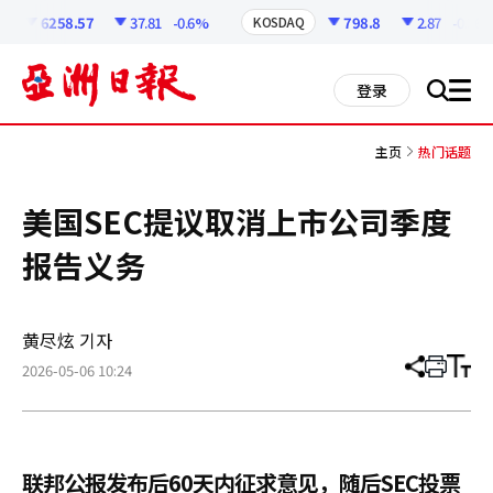
코
인
6258.57
37.81
-0.6%
798.8
2.87
-0.36%
KOSDAQ
정
보
all
登录
搜
men
索
主页
热门话题
美国SEC提议取消上市公司季度
报告义务
黄尽炫 기자
2026-05-06 10:24
分
打
调
享
印
整
文
大
章
小
联邦公报发布后60天内征求意见，随后SEC投票