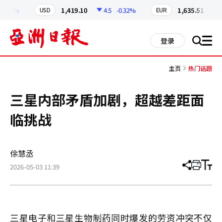
코
인
1.41%
1,419.10
4.5
-0.32%
1,635.51
6.
USD
EUR
정
보
all
登录
搜
men
索
主页
热门话题
三星内部矛盾加剧，超越差距面
临挑战
俆慧丞
2026-05-03 11:39
分
打
调
享
印
整
文
大
章
小
三星电子和三星生物制药同时爆发的劳资冲突不仅