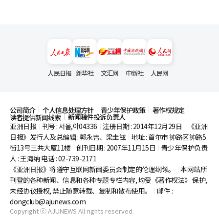
人民日报
新华社
文汇网
中新社
人民网
公司简介
个人信息处理方针
青少年保护政策
著作权规定
新闻稿件投诉负责人
读者提供新闻线索
亚洲日报
刊号 : 서울,아04336
注册日期 : 2014年12月29日
《亚洲
|
|
|
日报》发行人及总编辑 : 郭永吉、梁圭铉
地址 : 首尔市
钟路区钟路5
|
街13号三共大厦11楼
创刊日期 : 2007年11月15日
青少年保护负责
|
|
人 : 王海纳 电话 : 02-739-2171
《亚洲日报》将遵守互联网新闻委员会制定的伦理纲领。
本网站所
|
刊登的各种新闻、信息和各种专题专栏内容, 均受《著作权法》
保护,
未经协议授权, 禁止随意转载、复制和散布使用。
邮件 :
|
dongclub@ajunews.com
Copyright ⓒ AJUNEWS All rights reserved.