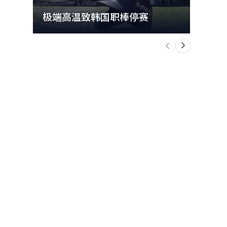
极端高温致韩国职棒停赛
首尔
个
前
一
下