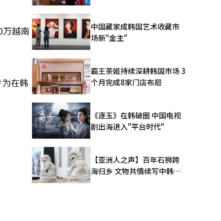
中国藏家成韩国艺术收藏市
0万越南
场新"金主"
霸王茶姬持续深耕韩国市场 3
专为在韩
个月完成8家门店布局
《逐玉》在韩破圈 中国电视
剧出海进入"平台时代"
【亚洲人之声】百年石狮跨
海归乡 文物共情续写中韩人
文新篇