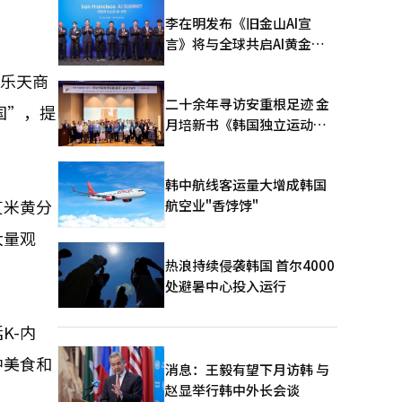
李在明发布《旧金山AI宣
言》将与全球共启AI黄金时
代
内乐天商
二十余年寻访安重根足迹 金
国”，提
月培新书《韩国独立运动圣
地：向旅顺口追问历史》出
版
韩中航线客运量大增成韩国
艾米黄分
航空业"香饽饽"
大量观
热浪持续侵袭韩国 首尔4000
处避暑中心投入运行
K-内
中美食和
消息：王毅有望下月访韩 与
赵显举行韩中外长会谈