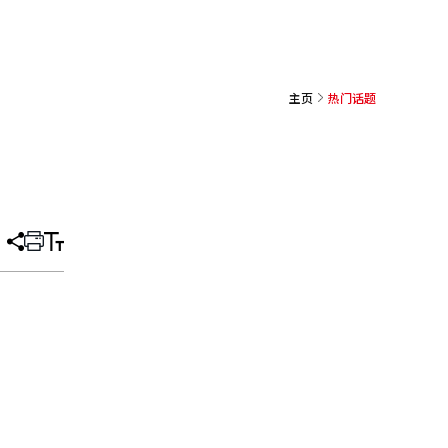
主页
热门话题
分
打
调
享
印
整
文
大
章
小