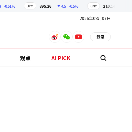
0.51%
895.26
4.5
-0.5%
210.14
0.82
-0
JPY
CNY
2026年08月07日
登录
weibo
weixin
youtube
观点
AI PICK
搜
索