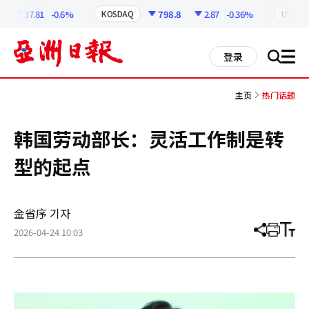
코
인
37.81
-0.6%
798.8
2.87
-0.36%
KOSDAQ
USD
정
보
all
登录
搜
men
索
主页
热门话题
韩国劳动部长：灵活工作制是转
型的起点
金省序 기자
2026-04-24 10:03
分
打
调
享
印
整
文
大
章
小