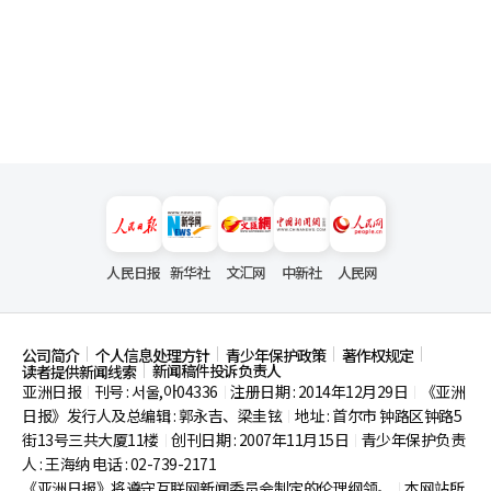
人民日报
新华社
文汇网
中新社
人民网
公司简介
个人信息处理方针
青少年保护政策
著作权规定
新闻稿件投诉负责人
读者提供新闻线索
亚洲日报
刊号 : 서울,아04336
注册日期 : 2014年12月29日
《亚洲
|
|
|
日报》发行人及总编辑 : 郭永吉、梁圭铉
地址 : 首尔市
钟路区钟路5
|
街13号三共大厦11楼
创刊日期 : 2007年11月15日
青少年保护负责
|
|
人 : 王海纳 电话 : 02-739-2171
《亚洲日报》将遵守互联网新闻委员会制定的伦理纲领。
本网站所
|