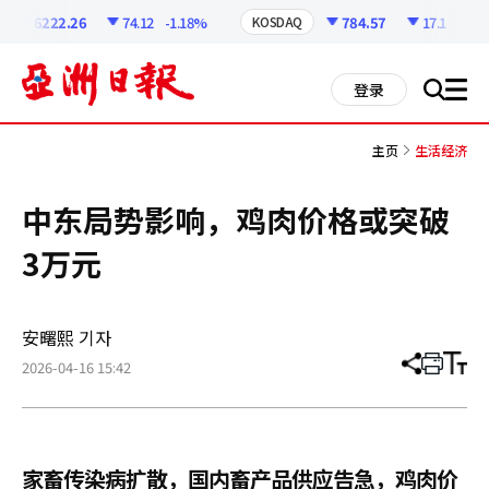
코
인
6222.26
74.12
-1.18%
784.57
17.1
-2.13
KOSDAQ
정
보
all
登录
搜
men
索
主页
生活经济
中东局势影响，鸡肉价格或突破
3万元
安曙熙 기자
2026-04-16 15:42
分
打
调
享
印
整
文
大
章
小
家畜传染病扩散，国内畜产品供应告急，鸡肉价