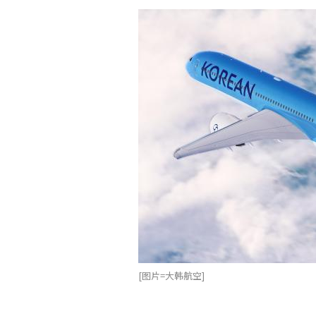
[图片=大韩航空]