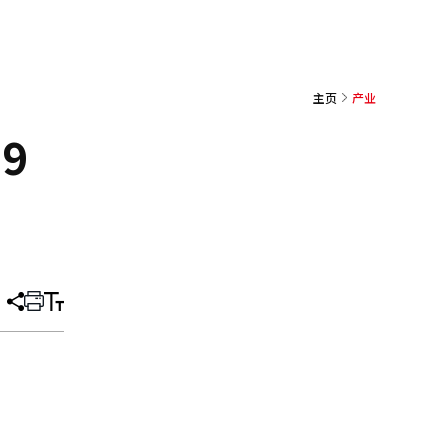
主页
产业
9
分
打
调
享
印
整
文
大
章
小