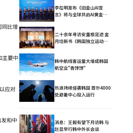
李在明发布《旧金山AI宣
言》将与全球共启AI黄金时
代
润同比增
二十余年寻访安重根足迹 金
月培新书《韩国独立运动圣
地：向旅顺口追问历史》出
版
和主要中
韩中航线客运量大增成韩国
航空业"香饽饽"
热浪持续侵袭韩国 首尔4000
线以应对
处避暑中心投入运行
出发和中
消息：王毅有望下月访韩 与
赵显举行韩中外长会谈
。