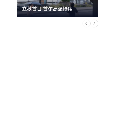
立秋首日 首尔高温持续
极端
个
前
一
下