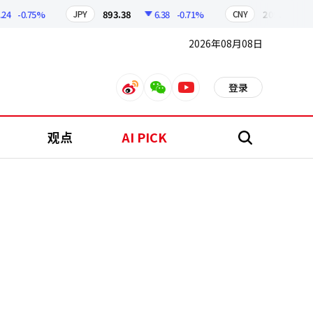
-0.75%
893.38
6.38
-0.71%
209.17
1.79
JPY
CNY
2026年08月08日
登录
weibo
weixin
youtube
观点
AI PICK
搜
索