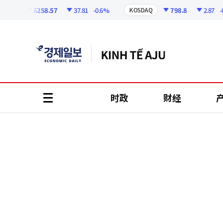
코
인
6258.57
37.81
-0.6%
798.8
2.87
-0.3
I
KOSDAQ
정
보
时政
财经
all
menu