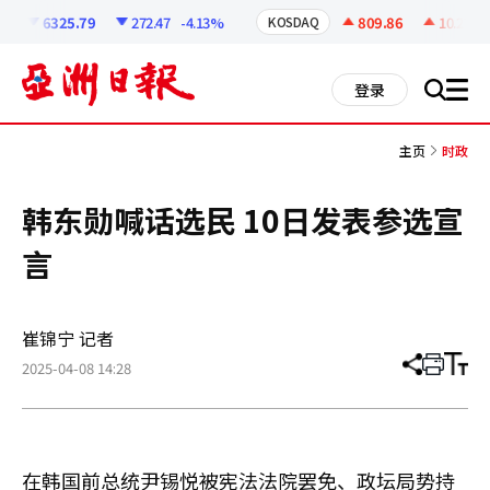
코
인
6325.79
272.47
-4.13%
809.86
10.27
+1
KOSDAQ
정
보
all
登录
搜
men
索
主页
时政
韩东勋喊话选民 10日发表参选宣
言
崔锦宁 记者
2025-04-08 14:28
分
打
调
享
印
整
文
大
章
小
在韩国前总统尹锡悦被宪法法院罢免、政坛局势持