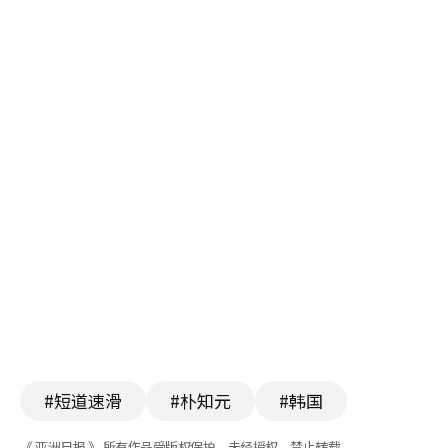
#短道速滑
#朴知元
#韩国
《 亚洲日报 》 所有作品受版权保护，未经授权，禁止转载。