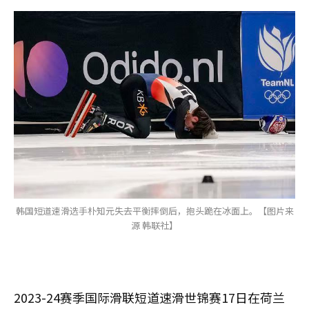
韩国短道速滑选手朴知元失去平衡摔倒后，抱头跪在冰面上。【图片来
源 韩联社】
2023-24赛季国际滑联短道速滑世锦赛17日在荷兰