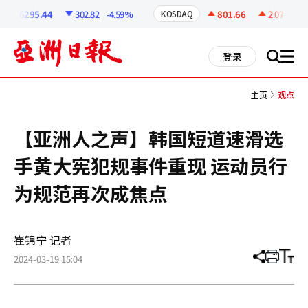
코
인
6295.44
302.82
-4.59%
801.66
2.07
+0.26
KOSDAQ
정
보
all
登录
搜
men
索
主页
观点
【亚洲人之声】韩国短道速滑选
手黄大宪犯规事件重现 运动员行
为规范再次成焦点
崔锦宁 记者
2024-03-19 15:04
分
打
调
享
印
整
文
大
章
小