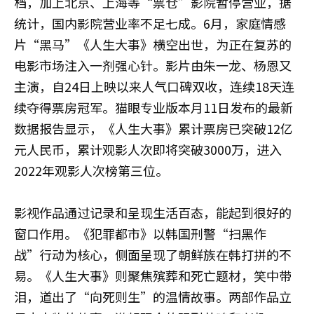
档，加上北京、上海等“票仓”影院暂停营业，据
统计，国内影院营业率不足七成。6月，家庭情感
片“黑马”《人生大事》横空出世，为正在复苏的
电影市场注入一剂强心针。影片由朱一龙、杨恩又
主演，自24日上映以来人气口碑双收，连续18天连
续夺得票房冠军。猫眼专业版本月11日发布的最新
数据报告显示，《人生大事》累计票房已突破12亿
元人民币，累计观影人次即将突破3000万，进入
2022年观影人次榜第三位。
影视作品通过记录和呈现生活百态，能起到很好的
窗口作用。《犯罪都市》以韩国刑警“扫黑作
战”行动为核心，侧面呈现了朝鲜族在韩打拼的不
易。《人生大事》则聚焦殡葬和死亡题材，笑中带
泪，道出了“向死则生”的温情故事。两部作品立