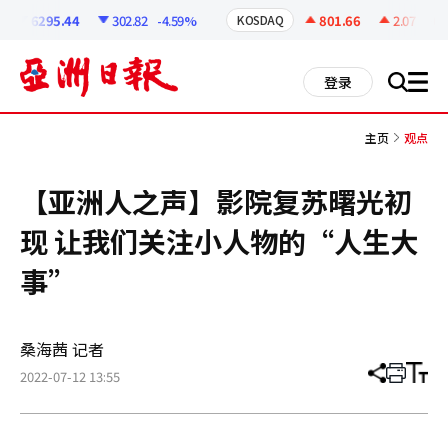
코
인
6295.44
302.82
-4.59%
801.66
2.07
+0.2
KOSDAQ
정
보
all
登录
搜
men
索
主页
观点
【亚洲人之声】影院复苏曙光初
现 让我们关注小人物的“人生大
事”
桑海茜 记者
2022-07-12 13:55
分
打
调
享
印
整
文
大
章
小