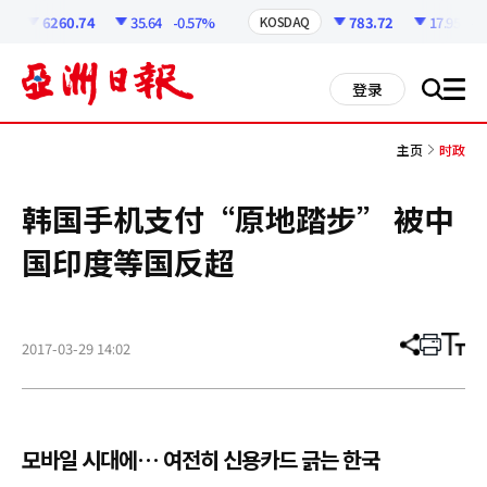
코
인
6260.74
35.64
-0.57%
783.72
17.95
-2.
KOSDAQ
정
보
all
登录
搜
men
索
主页
时政
韩国手机支付“原地踏步” 被中
国印度等国反超
2017-03-29 14:02
分
打
调
享
印
整
文
大
章
小
모바일 시대에… 여전히 신용카드 긁는 한국