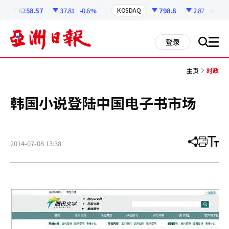
코
인
6258.57
37.81
-0.6%
798.8
2.87
-0.36%
KOSDAQ
정
보
all
登录
搜
men
索
主页
时政
韩国小说登陆中国电子书市场
2014-07-08 13:38
分
打
调
享
印
整
文
大
章
小